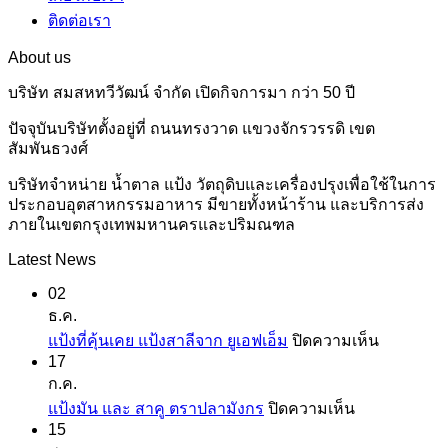
ติดต่อเรา
About us
บริษัท สมสหทวีวัฒน์ จำกัด เปิดกิจการมา กว่า 50 ปี
ปัจจุบันบริษัทตั้งอยู่ที่ ถนนทรงวาด แขวงจักรวรรดิ เขต
สัมพันธวงศ์
บริษัทจำหน่าย น้ำตาล แป้ง วัตถุดิบและเครื่องปรุงเพื่อใช้ในการ
ประกอบอุตสาหกรรมอาหาร มีขายทั้งหน้าร้าน และบริการส่ง
ภายในเขตกรุงเทพมหานครและปริมณฑล
Latest News
02
ธ.ค.
บน
แป้งที่คุ้นเคย แป้งสาลีจาก ยูเอฟเอ็ม
ปิดความเห็น
17
แป้ง
ก.ค.
ที่
บน
แป้งมัน และ สาคู ตราปลามังกร
ปิดความเห็น
คุ้น
15
แป้ง
เคย