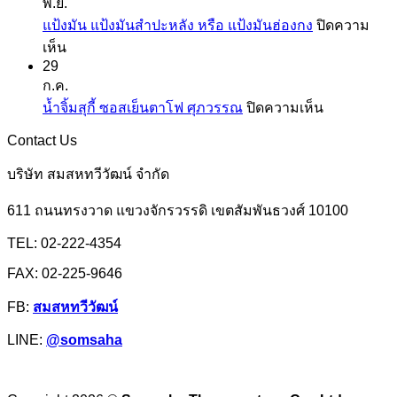
พ.ย.
มัน
แป้ง
แป้งมัน แป้งมันสำปะหลัง หรือ แป้งมันฮ่องกง
ปิดความ
และ
สาลี
บน
เห็น
สาคู
จาก
29
แป้ง
ตรา
ยู
ก.ค.
มัน
ปลา
เอฟ
บน
น้ำจิ้มสุกี้ ซอสเย็นตาโฟ ศุภวรรณ
ปิดความเห็น
แป้ง
มังกร
เอ็ม
น้ำ
มัน
Contact Us
จิ้ม
สำปะหลัง
สุ
บริษัท สมสหทวีวัฒน์ จำกัด
หรือ
กี้
แป้ง
611 ถนนทรงวาด แขวงจักรวรรดิ เขตสัมพันธวงศ์ 10100
ซอส
มัน
เย็นตาโฟ
TEL: 02-222-4354
ฮ่องกง
ศุภ
FAX: 02-225-9646
วรรณ
FB:
สมสหทวีวัฒน์
LINE:
@somsaha