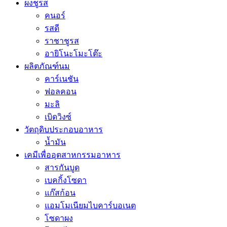
ผงชูรส
คนอร์
รสดี
ราชาชูรส
อายิโนะโมะโต๊ะ
ผลิตภัณฑ์นม
คาร์เนชัน
ฟอลคอน
มะลิ
เบิดวิงซ์
วัตถุดิบประกอบอาหาร
น้ำมัน
เคมีเพื่ออุตสาหกรรมอาหาร
สารกันบูด
เบคกิ้งโซดา
แก๊สก้อน
แอมโมเนียมไบคาร์บอเนต
โซดาผง