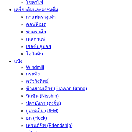
โซดาไฟ
เครื่องดื่มและผงชงดื่ม
กาแฟตรางูเห่า
คอฟฟีเมต
ชาตรามือ
เนสกาแฟ
เฮลซ์บลูบอย
โอวัลติน
แป้ง
Windmill
กระทิง
ครัววังทิพย์
ช้างสามเศียร (Erawan Brand)
นิสชิน (Nisshin)
ปลามังกร (ตงจั่น)
ยูเอฟเอ็ม (UFM)
ฮก (Hock)
เฟรนด์ชิพ (Friendship)