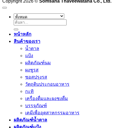
Copyright 2026 ©
Somsaha Thaveewatana Co., Ltd.
ค้นหา:
หน้าหลัก
สินค้าของเรา
น้ำตาล
แป้ง
ผลิตภัณฑ์นม
ผงชูรส
ซอสปรุงรส
วัตถุดิบประกอบอาหาร
กะทิ
เครื่องดื่มและผงชงดื่ม
บรรจุภัณฑ์
เคมีเพื่ออุตสาหกรรมอาหาร
ผลิตภัณฑ์น้ำตาล
ผลิตภัณฑ์แป้ง