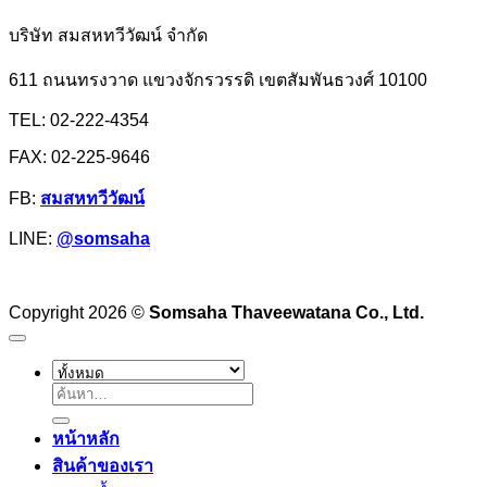
จิ้ม
สำปะหลัง
สุ
บริษัท สมสหทวีวัฒน์ จำกัด
หรือ
กี้
แป้ง
611 ถนนทรงวาด แขวงจักรวรรดิ เขตสัมพันธวงศ์ 10100
ซอส
มัน
เย็นตาโฟ
TEL: 02-222-4354
ฮ่องกง
ศุภ
FAX: 02-225-9646
วรรณ
FB:
สมสหทวีวัฒน์
LINE:
@somsaha
Copyright 2026 ©
Somsaha Thaveewatana Co., Ltd.
ค้นหา:
หน้าหลัก
สินค้าของเรา