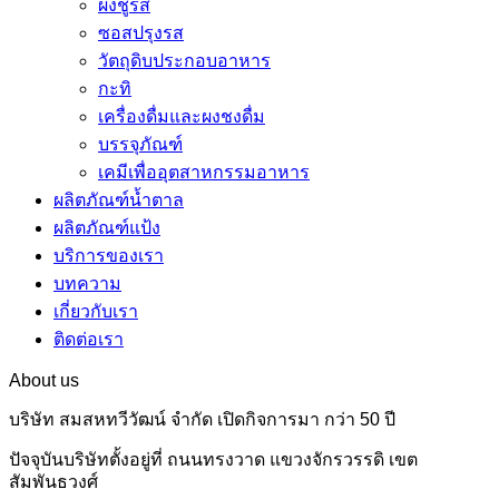
ผงชูรส
ซอสปรุงรส
วัตถุดิบประกอบอาหาร
กะทิ
เครื่องดื่มและผงชงดื่ม
บรรจุภัณฑ์
เคมีเพื่ออุตสาหกรรมอาหาร
ผลิตภัณฑ์น้ำตาล
ผลิตภัณฑ์แป้ง
บริการของเรา
บทความ
เกี่ยวกับเรา
ติดต่อเรา
About us
บริษัท สมสหทวีวัฒน์ จำกัด เปิดกิจการมา กว่า 50 ปี
ปัจจุบันบริษัทตั้งอยู่ที่ ถนนทรงวาด แขวงจักรวรรดิ เขต
สัมพันธวงศ์