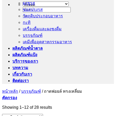
ผงชูรส
ซอสปรุงรส
ค้นหา:
วัตถุดิบประกอบอาหาร
กะทิ
เครื่องดื่มและผงชงดื่ม
บรรจุภัณฑ์
เคมีเพื่ออุตสาหกรรมอาหาร
ผลิตภัณฑ์น้ำตาล
ผลิตภัณฑ์แป้ง
บริการของเรา
บทความ
เกี่ยวกับเรา
ติดต่อเรา
หน้าหลัก
/
บรรจุภัณฑ์
/
ถาดฟอยล์ ทรงเหลี่ยม
คัดกรอง
Showing 1–12 of 28 results