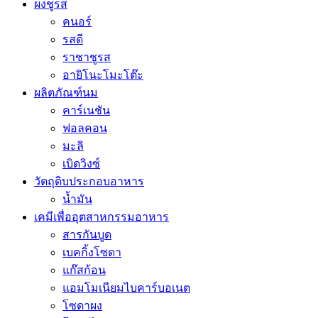
ผงชูรส
คนอร์
รสดี
ราชาชูรส
อายิโนะโมะโต๊ะ
ผลิตภัณฑ์นม
คาร์เนชัน
ฟอลคอน
มะลิ
เบิดวิงซ์
วัตถุดิบประกอบอาหาร
น้ำมัน
เคมีเพื่ออุตสาหกรรมอาหาร
สารกันบูด
เบคกิ้งโซดา
แก๊สก้อน
แอมโมเนียมไบคาร์บอเนต
โซดาผง