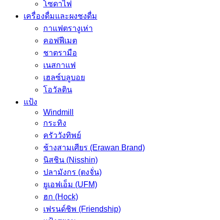
โซดาไฟ
เครื่องดื่มและผงชงดื่ม
กาแฟตรางูเห่า
คอฟฟีเมต
ชาตรามือ
เนสกาแฟ
เฮลซ์บลูบอย
โอวัลติน
แป้ง
Windmill
กระทิง
ครัววังทิพย์
ช้างสามเศียร (Erawan Brand)
นิสชิน (Nisshin)
ปลามังกร (ตงจั่น)
ยูเอฟเอ็ม (UFM)
ฮก (Hock)
เฟรนด์ชิพ (Friendship)