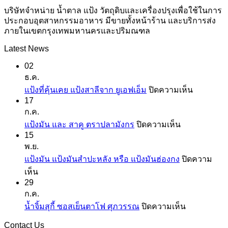
บริษัทจำหน่าย น้ำตาล แป้ง วัตถุดิบและเครื่องปรุงเพื่อใช้ในการ
ประกอบอุตสาหกรรมอาหาร มีขายทั้งหน้าร้าน และบริการส่ง
ภายในเขตกรุงเทพมหานครและปริมณฑล
Latest News
02
ธ.ค.
บน
แป้งที่คุ้นเคย แป้งสาลีจาก ยูเอฟเอ็ม
ปิดความเห็น
17
แป้ง
ก.ค.
ที่
บน
แป้งมัน และ สาคู ตราปลามังกร
ปิดความเห็น
คุ้น
15
แป้ง
เคย
พ.ย.
มัน
แป้ง
แป้งมัน แป้งมันสำปะหลัง หรือ แป้งมันฮ่องกง
ปิดความ
และ
สาลี
บน
เห็น
สาคู
จาก
29
แป้ง
ตรา
ยู
ก.ค.
มัน
ปลา
เอฟ
บน
น้ำจิ้มสุกี้ ซอสเย็นตาโฟ ศุภวรรณ
ปิดความเห็น
แป้ง
มังกร
เอ็ม
น้ำ
มัน
Contact Us