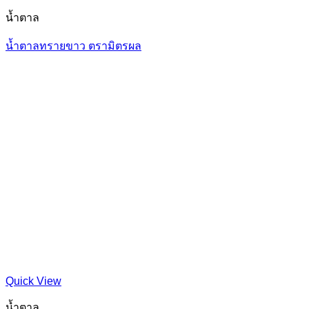
น้ำตาล
น้ำตาลทรายขาว ตรามิตรผล
Quick View
น้ำตาล