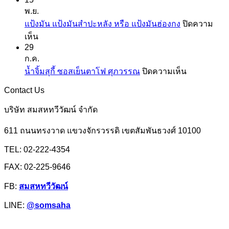
แป้ง
เคย
พ.ย.
มัน
แป้ง
แป้งมัน แป้งมันสำปะหลัง หรือ แป้งมันฮ่องกง
ปิดความ
และ
สาลี
บน
เห็น
สาคู
จาก
29
แป้ง
ตรา
ยู
ก.ค.
มัน
ปลา
เอฟ
บน
น้ำจิ้มสุกี้ ซอสเย็นตาโฟ ศุภวรรณ
ปิดความเห็น
แป้ง
มังกร
เอ็ม
น้ำ
มัน
Contact Us
จิ้ม
สำปะหลัง
สุ
บริษัท สมสหทวีวัฒน์ จำกัด
หรือ
กี้
แป้ง
611 ถนนทรงวาด แขวงจักรวรรดิ เขตสัมพันธวงศ์ 10100
ซอส
มัน
เย็นตาโฟ
TEL: 02-222-4354
ฮ่องกง
ศุภ
FAX: 02-225-9646
วรรณ
FB:
สมสหทวีวัฒน์
LINE:
@somsaha