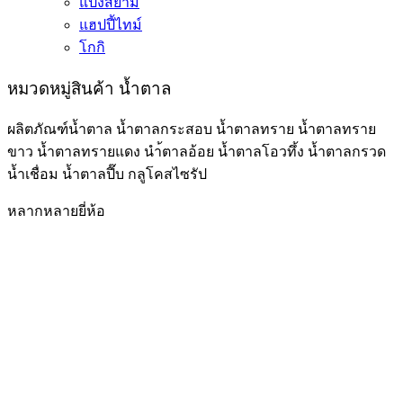
แป้งสยาม
แฮปปี้ไทม์
โกกิ
หมวดหมู่สินค้า น้ำตาล
ผลิตภัณฑ์น้ำตาล น้ำตาลกระสอบ น้ำตาลทราย น้ำตาลทราย
ขาว น้ำตาลทรายแดง นำ้ตาลอ้อย น้ำตาลโอวทึ้ง น้ำตาลกรวด
น้ำเชื่อม น้ำตาลปี๊บ กลูโคสไซรัป
หลากหลายยี่ห้อ