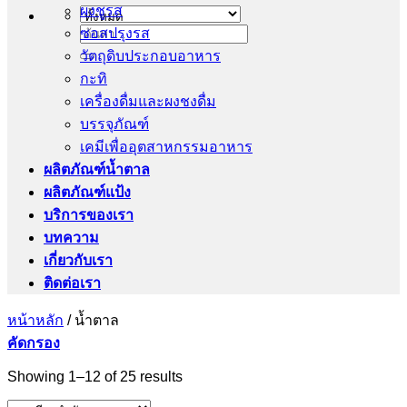
ผงชูรส
ซอสปรุงรส
ค้นหา:
วัตถุดิบประกอบอาหาร
กะทิ
เครื่องดื่มและผงชงดื่ม
บรรจุภัณฑ์
เคมีเพื่ออุตสาหกรรมอาหาร
ผลิตภัณฑ์น้ำตาล
ผลิตภัณฑ์แป้ง
บริการของเรา
บทความ
เกี่ยวกับเรา
ติดต่อเรา
หน้าหลัก
/
น้ำตาล
คัดกรอง
Showing 1–12 of 25 results