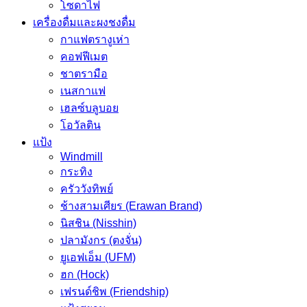
โซดาไฟ
เครื่องดื่มและผงชงดื่ม
กาแฟตรางูเห่า
คอฟฟีเมต
ชาตรามือ
เนสกาแฟ
เฮลซ์บลูบอย
โอวัลติน
แป้ง
Windmill
กระทิง
ครัววังทิพย์
ช้างสามเศียร (Erawan Brand)
นิสชิน (Nisshin)
ปลามังกร (ตงจั่น)
ยูเอฟเอ็ม (UFM)
ฮก (Hock)
เฟรนด์ชิพ (Friendship)