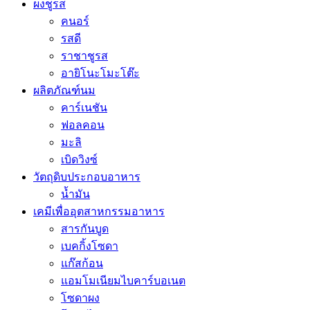
ผงชูรส
คนอร์
รสดี
ราชาชูรส
อายิโนะโมะโต๊ะ
ผลิตภัณฑ์นม
คาร์เนชัน
ฟอลคอน
มะลิ
เบิดวิงซ์
วัตถุดิบประกอบอาหาร
น้ำมัน
เคมีเพื่ออุตสาหกรรมอาหาร
สารกันบูด
เบคกิ้งโซดา
แก๊สก้อน
แอมโมเนียมไบคาร์บอเนต
โซดาผง