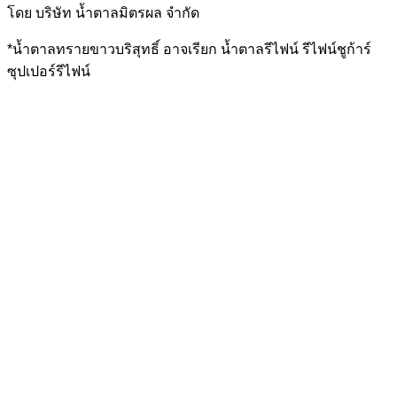
โดย บริษัท น้ำตาลมิตรผล จำกัด
*น้ำตาลทรายขาวบริสุทธิ์ อาจเรียก น้ำตาลรีไฟน์ รีไฟน์ชูก้าร์
ซุปเปอร์รีไฟน์