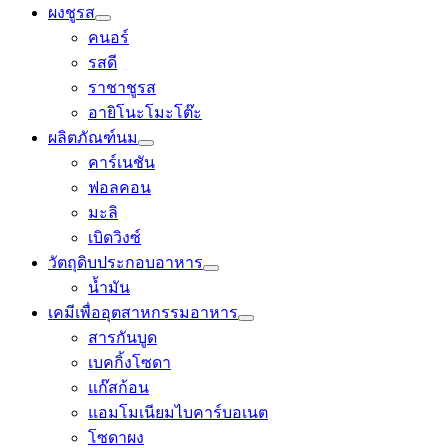
ผงชูรส
คนอร์
รสดี
ราชาชูรส
อายิโนะโมะโต๊ะ
ผลิตภัณฑ์นม
คาร์เนชัน
ฟอลคอน
มะลิ
เบิดวิงซ์
วัตถุดิบประกอบอาหาร
น้ำมัน
เคมีเพื่ออุตสาหกรรมอาหาร
สารกันบูด
เบคกิ้งโซดา
แก๊สก้อน
แอมโมเนียมไบคาร์บอเนต
โซดาผง