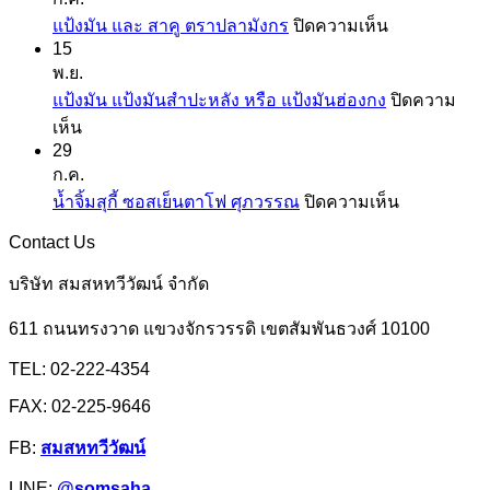
ที่
บน
แป้งมัน และ สาคู ตราปลามังกร
ปิดความเห็น
คุ้น
15
แป้ง
เคย
พ.ย.
มัน
แป้ง
แป้งมัน แป้งมันสำปะหลัง หรือ แป้งมันฮ่องกง
ปิดความ
และ
สาลี
บน
เห็น
สาคู
จาก
29
แป้ง
ตรา
ยู
ก.ค.
มัน
ปลา
เอฟ
บน
น้ำจิ้มสุกี้ ซอสเย็นตาโฟ ศุภวรรณ
ปิดความเห็น
แป้ง
มังกร
เอ็ม
น้ำ
มัน
Contact Us
จิ้ม
สำปะหลัง
สุ
บริษัท สมสหทวีวัฒน์ จำกัด
หรือ
กี้
แป้ง
611 ถนนทรงวาด แขวงจักรวรรดิ เขตสัมพันธวงศ์ 10100
ซอส
มัน
เย็นตาโฟ
TEL: 02-222-4354
ฮ่องกง
ศุภ
FAX: 02-225-9646
วรรณ
FB:
สมสหทวีวัฒน์
LINE:
@somsaha