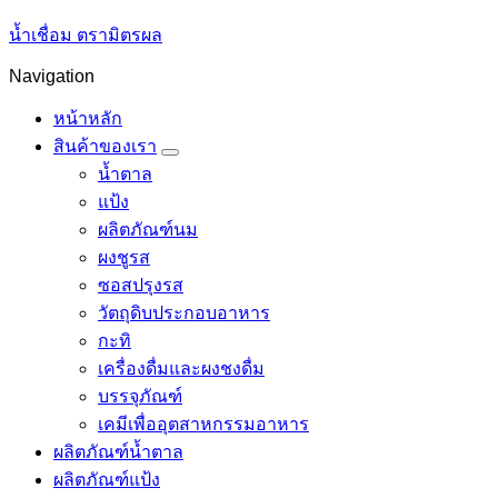
น้ำเชื่อม ตรามิตรผล
Navigation
หน้าหลัก
สินค้าของเรา
น้ำตาล
แป้ง
ผลิตภัณฑ์นม
ผงชูรส
ซอสปรุงรส
วัตถุดิบประกอบอาหาร
กะทิ
เครื่องดื่มและผงชงดื่ม
บรรจุภัณฑ์
เคมีเพื่ออุตสาหกรรมอาหาร
ผลิตภัณฑ์น้ำตาล
ผลิตภัณฑ์แป้ง