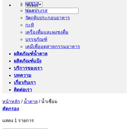
ผงชูรส
ซอสปรุงรส
ค้นหา:
วัตถุดิบประกอบอาหาร
กะทิ
เครื่องดื่มและผงชงดื่ม
บรรจุภัณฑ์
เคมีเพื่ออุตสาหกรรมอาหาร
ผลิตภัณฑ์น้ำตาล
ผลิตภัณฑ์แป้ง
บริการของเรา
บทความ
เกี่ยวกับเรา
ติดต่อเรา
หน้าหลัก
/
น้ำตาล
/
น้ำเชื่อม
คัดกรอง
แสดง 1 รายการ