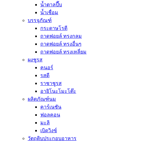
น้ำตาลปี๊บ
น้ำเชื่อม
บรรจุภัณฑ์
กระดาษโรตี
ถาดฟอยล์ ทรงกลม
ถาดฟอยล์ ทรงอื่นๆ
ถาดฟอยล์ ทรงเหลี่ยม
ผงชูรส
คนอร์
รสดี
ราชาชูรส
อายิโนะโมะโต๊ะ
ผลิตภัณฑ์นม
คาร์เนชัน
ฟอลคอน
มะลิ
เบิดวิงซ์
วัตถุดิบประกอบอาหาร