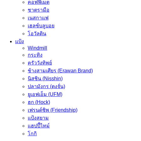
คอฟฟีเมต
ชาตรามือ
เนสกาแฟ
เฮลซ์บลูบอย
โอวัลติน
แป้ง
Windmill
กระทิง
ครัววังทิพย์
ช้างสามเศียร (Erawan Brand)
นิสชิน (Nisshin)
ปลามังกร (ตงจั่น)
ยูเอฟเอ็ม (UFM)
ฮก (Hock)
เฟรนด์ชิพ (Friendship)
แป้งสยาม
แฮปปี้ไทม์
โกกิ