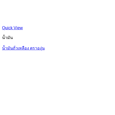
Quick View
น้ำมัน
น้ำมันถั่วเหลือง ตราองุ่น