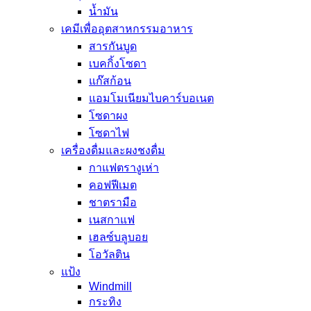
น้ำมัน
เคมีเพื่ออุตสาหกรรมอาหาร
สารกันบูด
เบคกิ้งโซดา
แก๊สก้อน
แอมโมเนียมไบคาร์บอเนต
โซดาผง
โซดาไฟ
เครื่องดื่มและผงชงดื่ม
กาแฟตรางูเห่า
คอฟฟีเมต
ชาตรามือ
เนสกาแฟ
เฮลซ์บลูบอย
โอวัลติน
แป้ง
Windmill
กระทิง