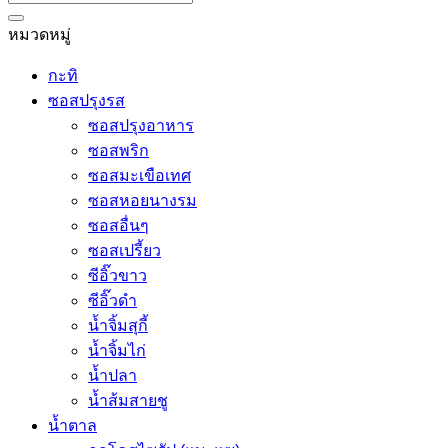
หมวดหมู่
กะทิ
ซอสปรุงรส
ซอสปรุงอาหาร
ซอสพริก
ซอสมะเขือเทศ
ซอสหอยนางรม
ซอสอื่นๆ
ซอสเปรี้ยว
ซีอิ๊วขาว
ซีอิ๊วดำ
น้ำจิ้มสุกี้
น้ำจิ้มไก่
น้ำปลา
น้ำส้มสายชู
น้ำตาล