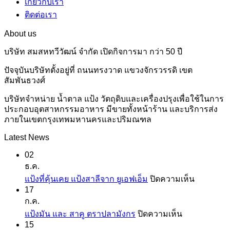
เกี่ยวกับเรา
ติดต่อเรา
About us
บริษัท สมสหทวีวัฒน์ จำกัด เปิดกิจการมา กว่า 50 ปี
ปัจจุบันบริษัทตั้งอยู่ที่ ถนนทรงวาด แขวงจักรวรรดิ เขต
สัมพันธวงศ์
บริษัทจำหน่าย น้ำตาล แป้ง วัตถุดิบและเครื่องปรุงเพื่อใช้ในการ
ประกอบอุตสาหกรรมอาหาร มีขายทั้งหน้าร้าน และบริการส่ง
ภายในเขตกรุงเทพมหานครและปริมณฑล
Latest News
02
ธ.ค.
บน
แป้งที่คุ้นเคย แป้งสาลีจาก ยูเอฟเอ็ม
ปิดความเห็น
17
แป้ง
ก.ค.
ที่
บน
แป้งมัน และ สาคู ตราปลามังกร
ปิดความเห็น
คุ้น
15
แป้ง
เคย