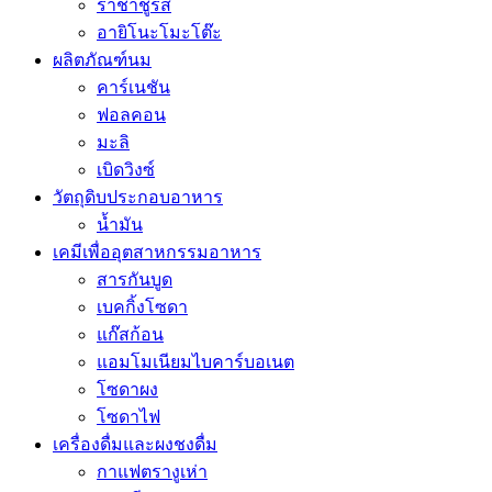
ราชาชูรส
อายิโนะโมะโต๊ะ
ผลิตภัณฑ์นม
คาร์เนชัน
ฟอลคอน
มะลิ
เบิดวิงซ์
วัตถุดิบประกอบอาหาร
น้ำมัน
เคมีเพื่ออุตสาหกรรมอาหาร
สารกันบูด
เบคกิ้งโซดา
แก๊สก้อน
แอมโมเนียมไบคาร์บอเนต
โซดาผง
โซดาไฟ
เครื่องดื่มและผงชงดื่ม
กาแฟตรางูเห่า