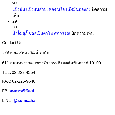
พ.ย.
มัน
แป้ง
แป้งมัน แป้งมันสำปะหลัง หรือ แป้งมันฮ่องกง
ปิดความ
และ
สาลี
บน
เห็น
สาคู
จาก
29
แป้ง
ตรา
ยู
ก.ค.
มัน
ปลา
เอฟ
บน
น้ำจิ้มสุกี้ ซอสเย็นตาโฟ ศุภวรรณ
ปิดความเห็น
แป้ง
มังกร
เอ็ม
น้ำ
มัน
Contact Us
จิ้ม
สำปะหลัง
สุ
บริษัท สมสหทวีวัฒน์ จำกัด
หรือ
กี้
แป้ง
611 ถนนทรงวาด แขวงจักรวรรดิ เขตสัมพันธวงศ์ 10100
ซอส
มัน
เย็นตาโฟ
TEL: 02-222-4354
ฮ่องกง
ศุภ
FAX: 02-225-9646
วรรณ
FB:
สมสหทวีวัฒน์
LINE:
@somsaha