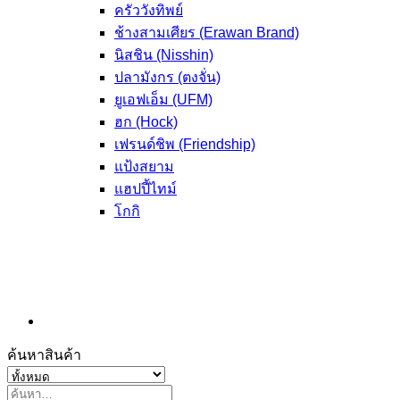
ครัววังทิพย์
ช้างสามเศียร (Erawan Brand)
นิสชิน (Nisshin)
ปลามังกร (ตงจั่น)
ยูเอฟเอ็ม (UFM)
ฮก (Hock)
เฟรนด์ชิพ (Friendship)
แป้งสยาม
แฮปปี้ไทม์
โกกิ
ค้นหาสินค้า
ค้นหา: