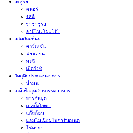
ผงชูรส
คนอร์
รสดี
ราชาชูรส
อายิโนะโมะโต๊ะ
ผลิตภัณฑ์นม
คาร์เนชัน
ฟอลคอน
มะลิ
เบิดวิงซ์
วัตถุดิบประกอบอาหาร
น้ำมัน
เคมีเพื่ออุตสาหกรรมอาหาร
สารกันบูด
เบคกิ้งโซดา
แก๊สก้อน
แอมโมเนียมไบคาร์บอเนต
โซดาผง