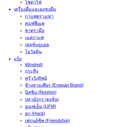
โซดาไฟ
เครื่องดื่มและผงชงดื่ม
กาแฟตรางูเห่า
คอฟฟีเมต
ชาตรามือ
เนสกาแฟ
เฮลซ์บลูบอย
โอวัลติน
แป้ง
Windmill
กระทิง
ครัววังทิพย์
ช้างสามเศียร (Erawan Brand)
นิสชิน (Nisshin)
ปลามังกร (ตงจั่น)
ยูเอฟเอ็ม (UFM)
ฮก (Hock)
เฟรนด์ชิพ (Friendship)