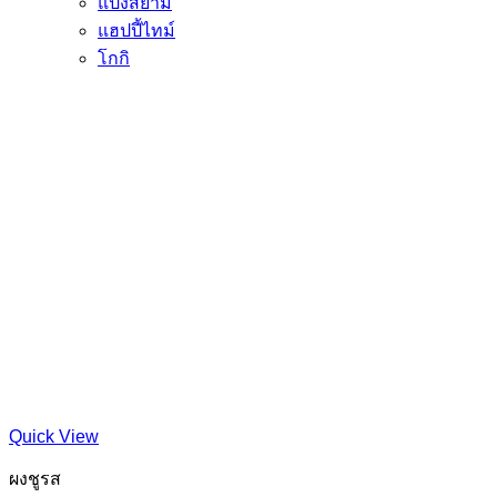
แป้งสยาม
แฮปปี้ไทม์
โกกิ
Quick View
ผงชูรส