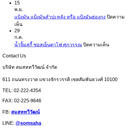
15
แป้ง
เคย
พ.ย.
มัน
แป้ง
แป้งมัน แป้งมันสำปะหลัง หรือ แป้งมันฮ่องกง
ปิดความ
และ
สาลี
บน
เห็น
สาคู
จาก
29
แป้ง
ตรา
ยู
ก.ค.
มัน
ปลา
เอฟ
บน
น้ำจิ้มสุกี้ ซอสเย็นตาโฟ ศุภวรรณ
ปิดความเห็น
แป้ง
มังกร
เอ็ม
น้ำ
มัน
Contact Us
จิ้ม
สำปะหลัง
สุ
บริษัท สมสหทวีวัฒน์ จำกัด
หรือ
กี้
แป้ง
611 ถนนทรงวาด แขวงจักรวรรดิ เขตสัมพันธวงศ์ 10100
ซอส
มัน
เย็นตาโฟ
TEL: 02-222-4354
ฮ่องกง
ศุภ
FAX: 02-225-9646
วรรณ
FB:
สมสหทวีวัฒน์
LINE:
@somsaha