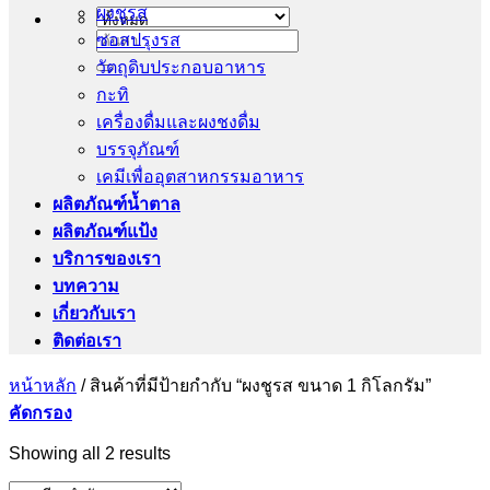
ผงชูรส
ซอสปรุงรส
ค้นหา:
วัตถุดิบประกอบอาหาร
กะทิ
เครื่องดื่มและผงชงดื่ม
บรรจุภัณฑ์
เคมีเพื่ออุตสาหกรรมอาหาร
ผลิตภัณฑ์น้ำตาล
ผลิตภัณฑ์แป้ง
บริการของเรา
บทความ
เกี่ยวกับเรา
ติดต่อเรา
หน้าหลัก
/
สินค้าที่มีป้ายกำกับ “ผงชูรส ขนาด 1 กิโลกรัม”
คัดกรอง
Showing all 2 results