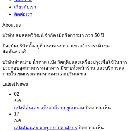
เกี่ยวกับเรา
ติดต่อเรา
About us
บริษัท สมสหทวีวัฒน์ จำกัด เปิดกิจการมา กว่า 50 ปี
ปัจจุบันบริษัทตั้งอยู่ที่ ถนนทรงวาด แขวงจักรวรรดิ เขต
สัมพันธวงศ์
บริษัทจำหน่าย น้ำตาล แป้ง วัตถุดิบและเครื่องปรุงเพื่อใช้ในการ
ประกอบอุตสาหกรรมอาหาร มีขายทั้งหน้าร้าน และบริการส่ง
ภายในเขตกรุงเทพมหานครและปริมณฑล
Latest News
02
ธ.ค.
บน
แป้งที่คุ้นเคย แป้งสาลีจาก ยูเอฟเอ็ม
ปิดความเห็น
17
แป้ง
ก.ค.
ที่
บน
แป้งมัน และ สาคู ตราปลามังกร
ปิดความเห็น
คุ้น