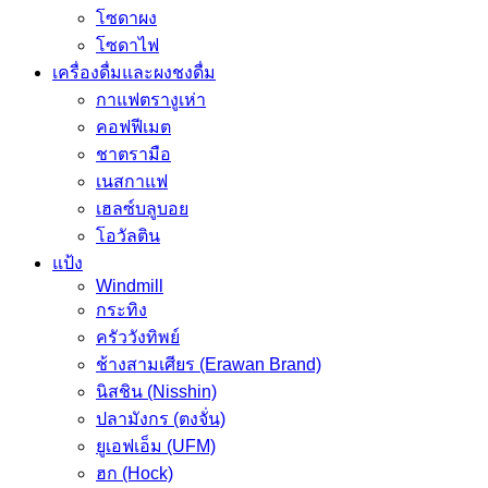
โซดาผง
โซดาไฟ
เครื่องดื่มและผงชงดื่ม
กาแฟตรางูเห่า
คอฟฟีเมต
ชาตรามือ
เนสกาแฟ
เฮลซ์บลูบอย
โอวัลติน
แป้ง
Windmill
กระทิง
ครัววังทิพย์
ช้างสามเศียร (Erawan Brand)
นิสชิน (Nisshin)
ปลามังกร (ตงจั่น)
ยูเอฟเอ็ม (UFM)
ฮก (Hock)