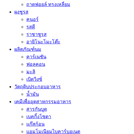
ถาดฟอยล์ ทรงเหลี่ยม
ผงชูรส
คนอร์
รสดี
ราชาชูรส
อายิโนะโมะโต๊ะ
ผลิตภัณฑ์นม
คาร์เนชัน
ฟอลคอน
มะลิ
เบิดวิงซ์
วัตถุดิบประกอบอาหาร
น้ำมัน
เคมีเพื่ออุตสาหกรรมอาหาร
สารกันบูด
เบคกิ้งโซดา
แก๊สก้อน
แอมโมเนียมไบคาร์บอเนต