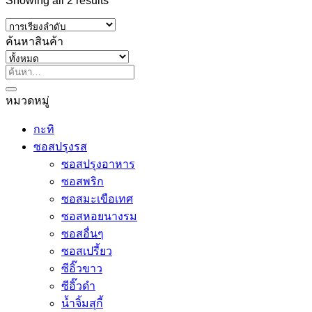
Showing all 2 results
ค้นหาสินค้า
ค้นหา:
หมวดหมู่
กะทิ
ซอสปรุงรส
ซอสปรุงอาหาร
ซอสพริก
ซอสมะเขือเทศ
ซอสหอยนางรม
ซอสอื่นๆ
ซอสเปรี้ยว
ซีอิ๊วขาว
ซีอิ๊วดำ
น้ำจิ้มสุกี้