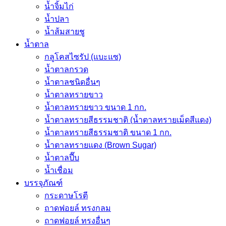
น้ำจิ้มไก่
น้ำปลา
น้ำส้มสายชู
น้ำตาล
กลูโคสไซรัป (แบะแซ)
น้ำตาลกรวด
น้ำตาลชนิดอื่นๆ
น้ำตาลทรายขาว
น้ำตาลทรายขาว ขนาด 1 กก.
น้ำตาลทรายสีธรรมชาติ (น้ำตาลทรายเม็ดสีแดง)
น้ำตาลทรายสีธรรมชาติ ขนาด 1 กก.
น้ำตาลทรายแดง (Brown Sugar)
น้ำตาลปี๊บ
น้ำเชื่อม
บรรจุภัณฑ์
กระดาษโรตี
ถาดฟอยล์ ทรงกลม
ถาดฟอยล์ ทรงอื่นๆ