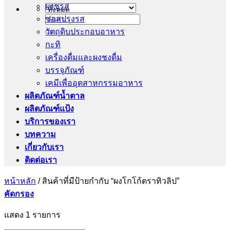
ผงชูรส
ซอสปรุงรส
ค้นหา:
วัตถุดิบประกอบอาหาร
กะทิ
เครื่องดื่มและผงชงดื่ม
บรรจุภัณฑ์
เคมีเพื่ออุตสาหกรรมอาหาร
ผลิตภัณฑ์น้ำตาล
ผลิตภัณฑ์แป้ง
บริการของเรา
บทความ
เกี่ยวกับเรา
ติดต่อเรา
หน้าหลัก
/
สินค้าที่มีป้ายกำกับ “ผงโกโก้ตราทิวลิป”
คัดกรอง
แสดง 1 รายการ