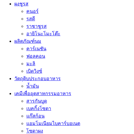
ผงชูรส
คนอร์
รสดี
ราชาชูรส
อายิโนะโมะโต๊ะ
ผลิตภัณฑ์นม
คาร์เนชัน
ฟอลคอน
มะลิ
เบิดวิงซ์
วัตถุดิบประกอบอาหาร
น้ำมัน
เคมีเพื่ออุตสาหกรรมอาหาร
สารกันบูด
เบคกิ้งโซดา
แก๊สก้อน
แอมโมเนียมไบคาร์บอเนต
โซดาผง