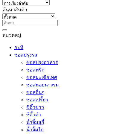
ค้นหาสินค้า
ค้นหา:
หมวดหมู่
กะทิ
ซอสปรุงรส
ซอสปรุงอาหาร
ซอสพริก
ซอสมะเขือเทศ
ซอสหอยนางรม
ซอสอื่นๆ
ซอสเปรี้ยว
ซีอิ๊วขาว
ซีอิ๊วดำ
น้ำจิ้มสุกี้
น้ำจิ้มไก่