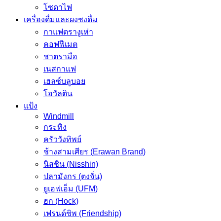
โซดาไฟ
เครื่องดื่มและผงชงดื่ม
กาแฟตรางูเห่า
คอฟฟีเมต
ชาตรามือ
เนสกาแฟ
เฮลซ์บลูบอย
โอวัลติน
แป้ง
Windmill
กระทิง
ครัววังทิพย์
ช้างสามเศียร (Erawan Brand)
นิสชิน (Nisshin)
ปลามังกร (ตงจั่น)
ยูเอฟเอ็ม (UFM)
ฮก (Hock)
เฟรนด์ชิพ (Friendship)