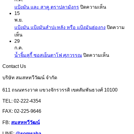
ที่
บน
แป้งมัน และ สาคู ตราปลามังกร
ปิดความเห็น
คุ้น
15
แป้ง
เคย
พ.ย.
มัน
แป้ง
แป้งมัน แป้งมันสำปะหลัง หรือ แป้งมันฮ่องกง
ปิดความ
และ
สาลี
บน
เห็น
สาคู
จาก
29
แป้ง
ตรา
ยู
ก.ค.
มัน
ปลา
เอฟ
บน
น้ำจิ้มสุกี้ ซอสเย็นตาโฟ ศุภวรรณ
ปิดความเห็น
แป้ง
มังกร
เอ็ม
น้ำ
มัน
Contact Us
จิ้ม
สำปะหลัง
สุ
บริษัท สมสหทวีวัฒน์ จำกัด
หรือ
กี้
แป้ง
611 ถนนทรงวาด แขวงจักรวรรดิ เขตสัมพันธวงศ์ 10100
ซอส
มัน
เย็นตาโฟ
TEL: 02-222-4354
ฮ่องกง
ศุภ
FAX: 02-225-9646
วรรณ
FB:
สมสหทวีวัฒน์
LINE:
@somsaha