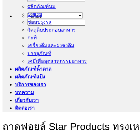
ผลิตภัณฑ์นม
ผงชูรส
ซอสปรุงรส
ค้นหา:
วัตถุดิบประกอบอาหาร
กะทิ
เครื่องดื่มและผงชงดื่ม
บรรจุภัณฑ์
เคมีเพื่ออุตสาหกรรมอาหาร
ผลิตภัณฑ์น้ำตาล
ผลิตภัณฑ์แป้ง
บริการของเรา
บทความ
เกี่ยวกับเรา
ติดต่อเรา
ถาดฟอยล์ Star Products ทรงเห