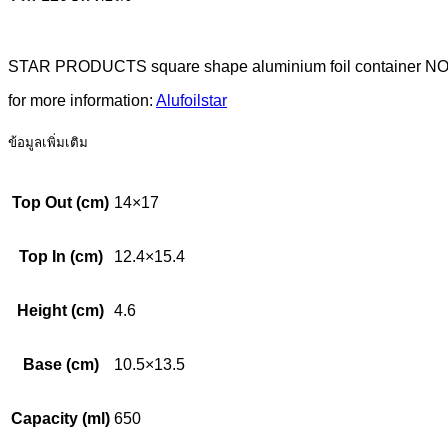
STAR PRODUCTS square shape aluminium foil container NO.45
for more information:
Alufoilstar
ข้อมูลเพิ่มเติม
Top Out (cm)
14×17
Top In (cm)
12.4×15.4
Height (cm)
4.6
Base (cm)
10.5×13.5
Capacity (ml)
650