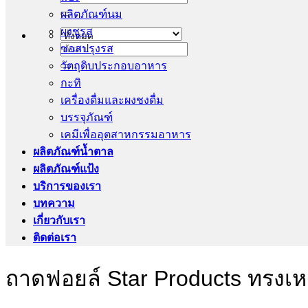
ผลิตภัณฑ์นม
ผงชูรส
ซอสปรุงรส
ค้นหา:
วัตถุดิบประกอบอาหาร
กะทิ
เครื่องดื่มและผงชงดื่ม
บรรจุภัณฑ์
เคมีเพื่ออุตสาหกรรมอาหาร
ผลิตภัณฑ์น้ำตาล
ผลิตภัณฑ์แป้ง
บริการของเรา
บทความ
เกี่ยวกับเรา
ติดต่อเรา
ถาดฟอยล์ Star Products ทรงเห