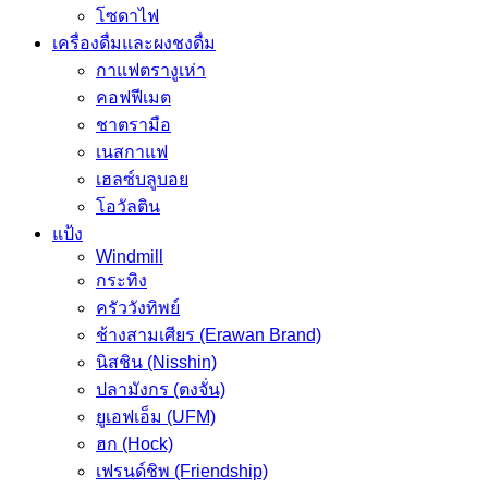
โซดาไฟ
เครื่องดื่มและผงชงดื่ม
กาแฟตรางูเห่า
คอฟฟีเมต
ชาตรามือ
เนสกาแฟ
เฮลซ์บลูบอย
โอวัลติน
แป้ง
Windmill
กระทิง
ครัววังทิพย์
ช้างสามเศียร (Erawan Brand)
นิสชิน (Nisshin)
ปลามังกร (ตงจั่น)
ยูเอฟเอ็ม (UFM)
ฮก (Hock)
เฟรนด์ชิพ (Friendship)