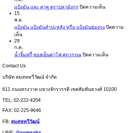
ที่
บน
แป้งมัน และ สาคู ตราปลามังกร
ปิดความเห็น
คุ้น
15
แป้ง
เคย
พ.ย.
มัน
แป้ง
แป้งมัน แป้งมันสำปะหลัง หรือ แป้งมันฮ่องกง
ปิดความ
และ
สาลี
บน
เห็น
สาคู
จาก
29
แป้ง
ตรา
ยู
ก.ค.
มัน
ปลา
เอฟ
บน
น้ำจิ้มสุกี้ ซอสเย็นตาโฟ ศุภวรรณ
ปิดความเห็น
แป้ง
มังกร
เอ็ม
น้ำ
มัน
Contact Us
จิ้ม
สำปะหลัง
สุ
บริษัท สมสหทวีวัฒน์ จำกัด
หรือ
กี้
แป้ง
611 ถนนทรงวาด แขวงจักรวรรดิ เขตสัมพันธวงศ์ 10100
ซอส
มัน
เย็นตาโฟ
TEL: 02-222-4354
ฮ่องกง
ศุภ
FAX: 02-225-9646
วรรณ
FB:
สมสหทวีวัฒน์
LINE:
@somsaha