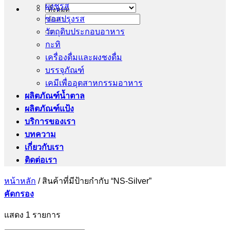
ผงชูรส
ซอสปรุงรส
ค้นหา:
วัตถุดิบประกอบอาหาร
กะทิ
เครื่องดื่มและผงชงดื่ม
บรรจุภัณฑ์
เคมีเพื่ออุตสาหกรรมอาหาร
ผลิตภัณฑ์น้ำตาล
ผลิตภัณฑ์แป้ง
บริการของเรา
บทความ
เกี่ยวกับเรา
ติดต่อเรา
หน้าหลัก
/
สินค้าที่มีป้ายกำกับ “NS-Silver”
คัดกรอง
แสดง 1 รายการ