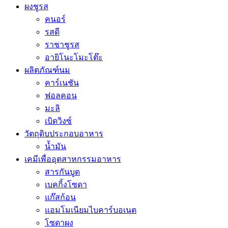
ผงชูรส
คนอร์
รสดี
ราชาชูรส
อายิโนะโมะโต๊ะ
ผลิตภัณฑ์นม
คาร์เนชัน
ฟอลคอน
มะลิ
เบิดวิงซ์
วัตถุดิบประกอบอาหาร
น้ำมัน
เคมีเพื่ออุตสาหกรรมอาหาร
สารกันบูด
เบคกิ้งโซดา
แก๊สก้อน
แอมโมเนียมไบคาร์บอเนต
โซดาผง