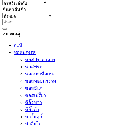
ค้นหาสินค้า
ค้นหา:
หมวดหมู่
กะทิ
ซอสปรุงรส
ซอสปรุงอาหาร
ซอสพริก
ซอสมะเขือเทศ
ซอสหอยนางรม
ซอสอื่นๆ
ซอสเปรี้ยว
ซีอิ๊วขาว
ซีอิ๊วดำ
น้ำจิ้มสุกี้
น้ำจิ้มไก่