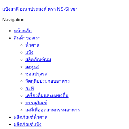
แป้งสาลี อเนกประสงค์ ตรา NS-Silver
Navigation
หน้าหลัก
สินค้าของเรา
น้ำตาล
แป้ง
ผลิตภัณฑ์นม
ผงชูรส
ซอสปรุงรส
วัตถุดิบประกอบอาหาร
กะทิ
เครื่องดื่มและผงชงดื่ม
บรรจุภัณฑ์
เคมีเพื่ออุตสาหกรรมอาหาร
ผลิตภัณฑ์น้ำตาล
ผลิตภัณฑ์แป้ง