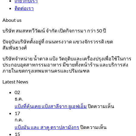
เกี่ยวกับเรา
ติดต่อเรา
About us
บริษัท สมสหทวีวัฒน์ จำกัด เปิดกิจการมา กว่า 50 ปี
ปัจจุบันบริษัทตั้งอยู่ที่ ถนนทรงวาด แขวงจักรวรรดิ เขต
สัมพันธวงศ์
บริษัทจำหน่าย น้ำตาล แป้ง วัตถุดิบและเครื่องปรุงเพื่อใช้ในการ
ประกอบอุตสาหกรรมอาหาร มีขายทั้งหน้าร้าน และบริการส่ง
ภายในเขตกรุงเทพมหานครและปริมณฑล
Latest News
02
ธ.ค.
บน
แป้งที่คุ้นเคย แป้งสาลีจาก ยูเอฟเอ็ม
ปิดความเห็น
17
แป้ง
ก.ค.
ที่
บน
แป้งมัน และ สาคู ตราปลามังกร
ปิดความเห็น
คุ้น
15
แป้ง