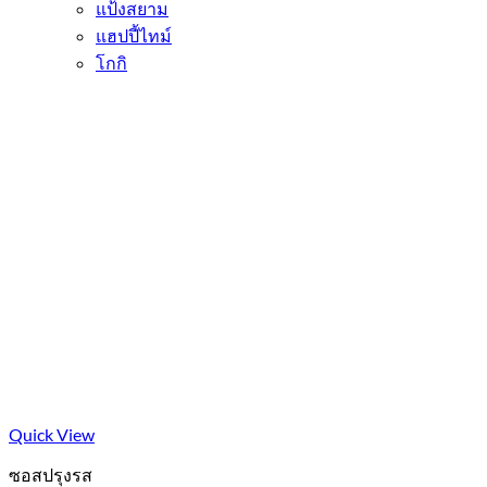
แป้งสยาม
แฮปปี้ไทม์
โกกิ
Quick View
ซอสปรุงรส