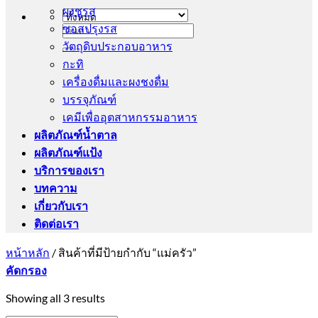
ผงชูรส
ซอสปรุงรส
ค้นหา:
วัตถุดิบประกอบอาหาร
กะทิ
เครื่องดื่มและผงชงดื่ม
บรรจุภัณฑ์
เคมีเพื่ออุตสาหกรรมอาหาร
ผลิตภัณฑ์น้ำตาล
ผลิตภัณฑ์แป้ง
บริการของเรา
บทความ
เกี่ยวกับเรา
ติดต่อเรา
หน้าหลัก
/
สินค้าที่มีป้ายกำกับ “แม่ครัว”
คัดกรอง
Showing all 3 results