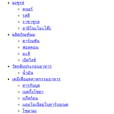
ผงชูรส
คนอร์
รสดี
ราชาชูรส
อายิโนะโมะโต๊ะ
ผลิตภัณฑ์นม
คาร์เนชัน
ฟอลคอน
มะลิ
เบิดวิงซ์
วัตถุดิบประกอบอาหาร
น้ำมัน
เคมีเพื่ออุตสาหกรรมอาหาร
สารกันบูด
เบคกิ้งโซดา
แก๊สก้อน
แอมโมเนียมไบคาร์บอเนต
โซดาผง