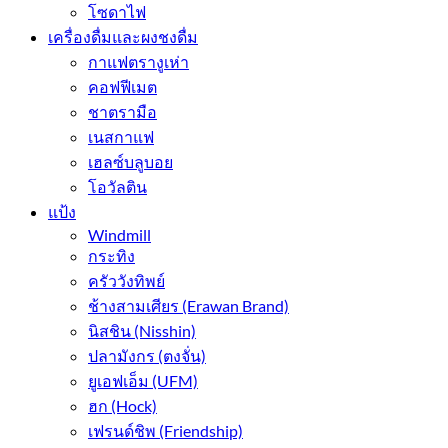
โซดาไฟ
เครื่องดื่มและผงชงดื่ม
กาแฟตรางูเห่า
คอฟฟีเมต
ชาตรามือ
เนสกาแฟ
เฮลซ์บลูบอย
โอวัลติน
แป้ง
Windmill
กระทิง
ครัววังทิพย์
ช้างสามเศียร (Erawan Brand)
นิสชิน (Nisshin)
ปลามังกร (ตงจั่น)
ยูเอฟเอ็ม (UFM)
ฮก (Hock)
เฟรนด์ชิพ (Friendship)