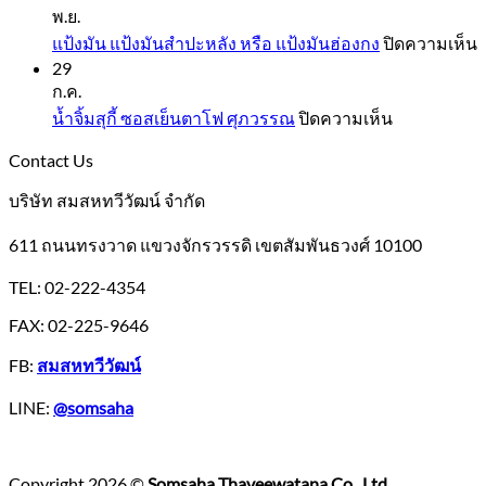
เคย
พ.ย.
มัน
แป้ง
แป้งมัน แป้งมันสำปะหลัง หรือ แป้งมันฮ่องกง
ปิดความเห็น
และ
สาลี
29
แ
สาคู
จาก
ก.ค.
ม
ตรา
ยู
บน
น้ำจิ้มสุกี้ ซอสเย็นตาโฟ ศุภวรรณ
ปิดความเห็น
แ
ปลา
เอฟ
น้ำ
ม
มังกร
Contact Us
เอ็ม
จิ้ม
ส
สุ
บริษัท สมสหทวีวัฒน์ จำกัด
ห
กี้
แ
611 ถนนทรงวาด แขวงจักรวรรดิ เขตสัมพันธวงศ์ 10100
ซอส
ม
เย็นตาโฟ
ฮ
TEL: 02-222-4354
ศุภ
FAX: 02-225-9646
วรรณ
FB:
สมสหทวีวัฒน์
LINE:
@somsaha
Copyright 2026 ©
Somsaha Thaveewatana Co., Ltd.