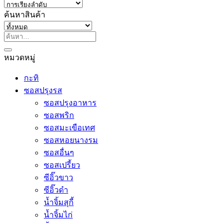
ค้นหาสินค้า
ค้นหา:
หมวดหมู่
กะทิ
ซอสปรุงรส
ซอสปรุงอาหาร
ซอสพริก
ซอสมะเขือเทศ
ซอสหอยนางรม
ซอสอื่นๆ
ซอสเปรี้ยว
ซีอิ๊วขาว
ซีอิ๊วดำ
น้ำจิ้มสุกี้
น้ำจิ้มไก่