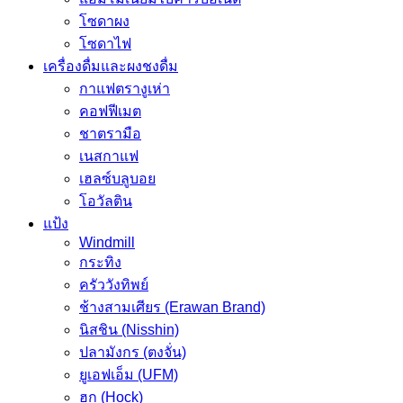
โซดาผง
โซดาไฟ
เครื่องดื่มและผงชงดื่ม
กาแฟตรางูเห่า
คอฟฟีเมต
ชาตรามือ
เนสกาแฟ
เฮลซ์บลูบอย
โอวัลติน
แป้ง
Windmill
กระทิง
ครัววังทิพย์
ช้างสามเศียร (Erawan Brand)
นิสชิน (Nisshin)
ปลามังกร (ตงจั่น)
ยูเอฟเอ็ม (UFM)
ฮก (Hock)