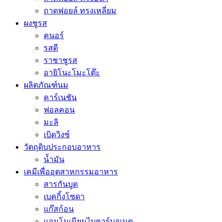
ถาดฟอยล์ ทรงเหลี่ยม
ผงชูรส
คนอร์
รสดี
ราชาชูรส
อายิโนะโมะโต๊ะ
ผลิตภัณฑ์นม
คาร์เนชัน
ฟอลคอน
มะลิ
เบิดวิงซ์
วัตถุดิบประกอบอาหาร
น้ำมัน
เคมีเพื่ออุตสาหกรรมอาหาร
สารกันบูด
เบคกิ้งโซดา
แก๊สก้อน
แอมโมเนียมไบคาร์บอเนต