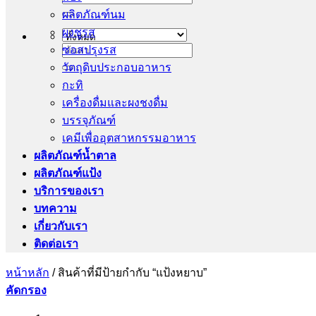
ผลิตภัณฑ์นม
ผงชูรส
ซอสปรุงรส
ค้นหา:
วัตถุดิบประกอบอาหาร
กะทิ
เครื่องดื่มและผงชงดื่ม
บรรจุภัณฑ์
เคมีเพื่ออุตสาหกรรมอาหาร
ผลิตภัณฑ์น้ำตาล
ผลิตภัณฑ์แป้ง
บริการของเรา
บทความ
เกี่ยวกับเรา
ติดต่อเรา
หน้าหลัก
/
สินค้าที่มีป้ายกำกับ “แป้งหยาบ”
คัดกรอง