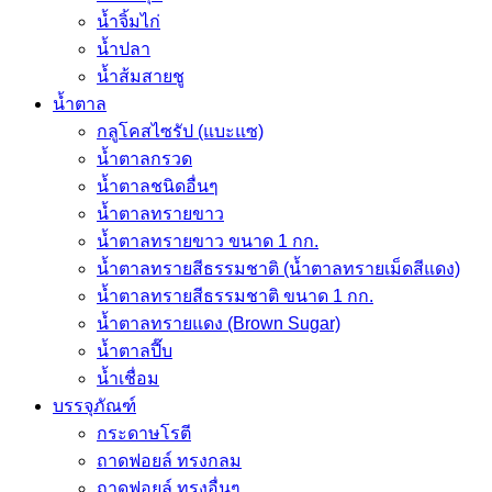
น้ำจิ้มไก่
น้ำปลา
น้ำส้มสายชู
น้ำตาล
กลูโคสไซรัป (แบะแซ)
น้ำตาลกรวด
น้ำตาลชนิดอื่นๆ
น้ำตาลทรายขาว
น้ำตาลทรายขาว ขนาด 1 กก.
น้ำตาลทรายสีธรรมชาติ (น้ำตาลทรายเม็ดสีแดง)
น้ำตาลทรายสีธรรมชาติ ขนาด 1 กก.
น้ำตาลทรายแดง (Brown Sugar)
น้ำตาลปี๊บ
น้ำเชื่อม
บรรจุภัณฑ์
กระดาษโรตี
ถาดฟอยล์ ทรงกลม
ถาดฟอยล์ ทรงอื่นๆ