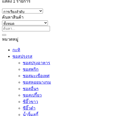
แสดง 1 รายการ
ค้นหาสินค้า
ค้นหา:
หมวดหมู่
กะทิ
ซอสปรุงรส
ซอสปรุงอาหาร
ซอสพริก
ซอสมะเขือเทศ
ซอสหอยนางรม
ซอสอื่นๆ
ซอสเปรี้ยว
ซีอิ๊วขาว
ซีอิ๊วดำ
น้ำจิ้มสุกี้