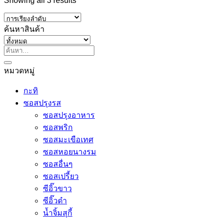
Showing all 3 results
ค้นหาสินค้า
ค้นหา:
หมวดหมู่
กะทิ
ซอสปรุงรส
ซอสปรุงอาหาร
ซอสพริก
ซอสมะเขือเทศ
ซอสหอยนางรม
ซอสอื่นๆ
ซอสเปรี้ยว
ซีอิ๊วขาว
ซีอิ๊วดำ
น้ำจิ้มสุกี้