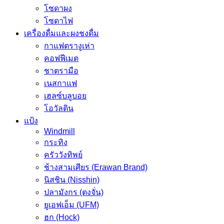
โซดาผง
โซดาไฟ
เครื่องดื่มและผงชงดื่ม
กาแฟตรางูเห่า
คอฟฟีเมต
ชาตรามือ
เนสกาแฟ
เฮลซ์บลูบอย
โอวัลติน
แป้ง
Windmill
กระทิง
ครัววังทิพย์
ช้างสามเศียร (Erawan Brand)
นิสชิน (Nisshin)
ปลามังกร (ตงจั่น)
ยูเอฟเอ็ม (UFM)
ฮก (Hock)