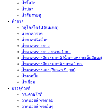
น้ำจิ้มไก่
น้ำปลา
น้ำส้มสายชู
น้ำตาล
กลูโคสไซรัป (แบะแซ)
น้ำตาลกรวด
น้ำตาลชนิดอื่นๆ
น้ำตาลทรายขาว
น้ำตาลทรายขาว ขนาด 1 กก.
น้ำตาลทรายสีธรรมชาติ (น้ำตาลทรายเม็ดสีแดง)
น้ำตาลทรายสีธรรมชาติ ขนาด 1 กก.
น้ำตาลทรายแดง (Brown Sugar)
น้ำตาลปี๊บ
น้ำเชื่อม
บรรจุภัณฑ์
กระดาษโรตี
ถาดฟอยล์ ทรงกลม
ถาดฟอยล์ ทรงอื่นๆ