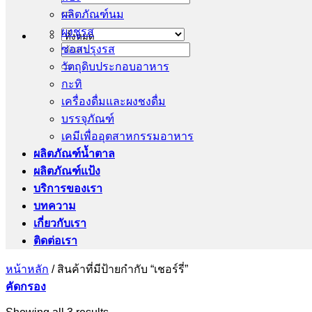
ผลิตภัณฑ์นม
ผงชูรส
ซอสปรุงรส
ค้นหา:
วัตถุดิบประกอบอาหาร
กะทิ
เครื่องดื่มและผงชงดื่ม
บรรจุภัณฑ์
เคมีเพื่ออุตสาหกรรมอาหาร
ผลิตภัณฑ์น้ำตาล
ผลิตภัณฑ์แป้ง
บริการของเรา
บทความ
เกี่ยวกับเรา
ติดต่อเรา
หน้าหลัก
/
สินค้าที่มีป้ายกำกับ “เชอร์รี่”
คัดกรอง