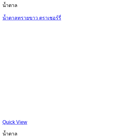
น้ำตาล
น้ำตาลทรายขาว ตราเชอร์รี่
Quick View
น้ำตาล