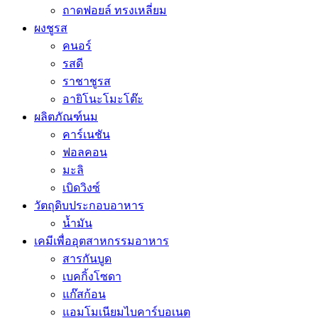
ถาดฟอยล์ ทรงเหลี่ยม
ผงชูรส
คนอร์
รสดี
ราชาชูรส
อายิโนะโมะโต๊ะ
ผลิตภัณฑ์นม
คาร์เนชัน
ฟอลคอน
มะลิ
เบิดวิงซ์
วัตถุดิบประกอบอาหาร
น้ำมัน
เคมีเพื่ออุตสาหกรรมอาหาร
สารกันบูด
เบคกิ้งโซดา
แก๊สก้อน
แอมโมเนียมไบคาร์บอเนต