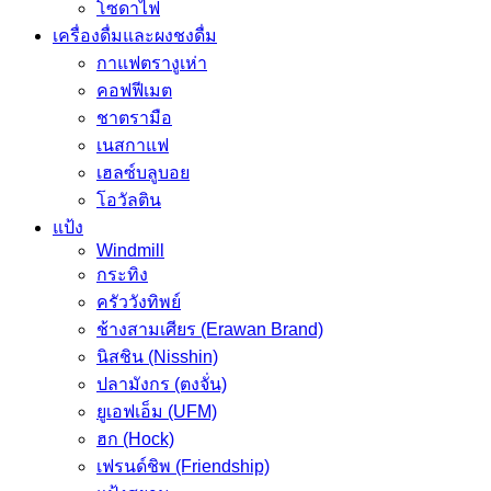
โซดาไฟ
เครื่องดื่มและผงชงดื่ม
กาแฟตรางูเห่า
คอฟฟีเมต
ชาตรามือ
เนสกาแฟ
เฮลซ์บลูบอย
โอวัลติน
แป้ง
Windmill
กระทิง
ครัววังทิพย์
ช้างสามเศียร (Erawan Brand)
นิสชิน (Nisshin)
ปลามังกร (ตงจั่น)
ยูเอฟเอ็ม (UFM)
ฮก (Hock)
เฟรนด์ชิพ (Friendship)