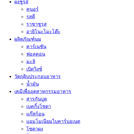
ผงชูรส
คนอร์
รสดี
ราชาชูรส
อายิโนะโมะโต๊ะ
ผลิตภัณฑ์นม
คาร์เนชัน
ฟอลคอน
มะลิ
เบิดวิงซ์
วัตถุดิบประกอบอาหาร
น้ำมัน
เคมีเพื่ออุตสาหกรรมอาหาร
สารกันบูด
เบคกิ้งโซดา
แก๊สก้อน
แอมโมเนียมไบคาร์บอเนต
โซดาผง