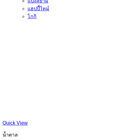
แป้งสยาม
แฮปปี้ไทม์
โกกิ
Quick View
น้ำตาล