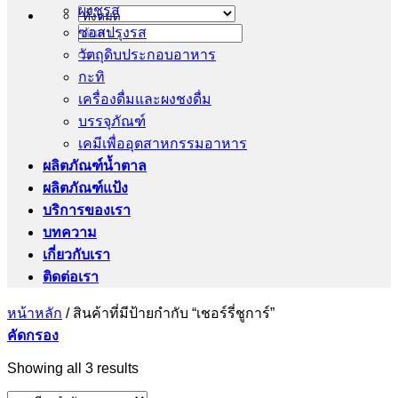
ผงชูรส
ซอสปรุงรส
ค้นหา:
วัตถุดิบประกอบอาหาร
กะทิ
เครื่องดื่มและผงชงดื่ม
บรรจุภัณฑ์
เคมีเพื่ออุตสาหกรรมอาหาร
ผลิตภัณฑ์น้ำตาล
ผลิตภัณฑ์แป้ง
บริการของเรา
บทความ
เกี่ยวกับเรา
ติดต่อเรา
หน้าหลัก
/
สินค้าที่มีป้ายกำกับ “เชอร์รี่ชูการ์”
คัดกรอง
Showing all 3 results