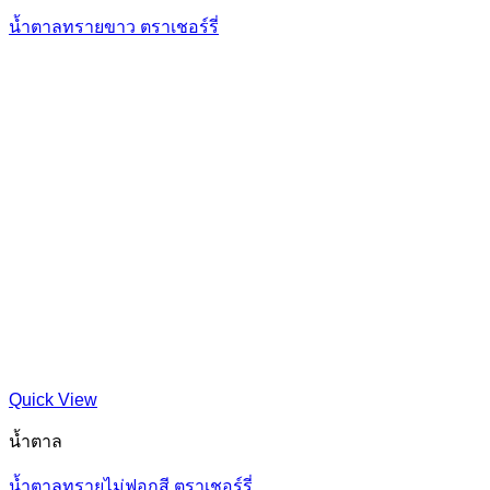
น้ำตาลทรายขาว ตราเชอร์รี่
Quick View
น้ำตาล
น้ำตาลทรายไม่ฟอกสี ตราเชอร์รี่