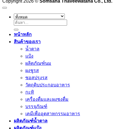
Copyright 2026 ©
Somsaha Thaveewatana Co., Ltd.
ค้นหา:
หน้าหลัก
สินค้าของเรา
น้ำตาล
แป้ง
ผลิตภัณฑ์นม
ผงชูรส
ซอสปรุงรส
วัตถุดิบประกอบอาหาร
กะทิ
เครื่องดื่มและผงชงดื่ม
บรรจุภัณฑ์
เคมีเพื่ออุตสาหกรรมอาหาร
ผลิตภัณฑ์น้ำตาล
ผลิตภัณฑ์แป้ง