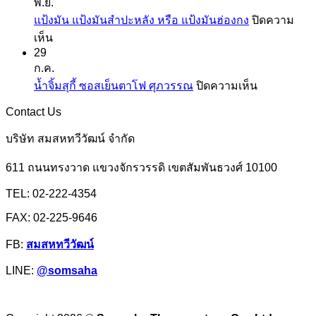
พ.ย.
มัน
แป้ง
แป้งมัน แป้งมันสำปะหลัง หรือ แป้งมันฮ่องกง
ปิดความ
และ
สาลี
บน
เห็น
สาคู
จาก
29
แป้ง
ตรา
ยู
ก.ค.
มัน
ปลา
เอฟ
บน
น้ำจิ้มสุกี้ ซอสเย็นตาโฟ ศุภวรรณ
ปิดความเห็น
แป้ง
มังกร
เอ็ม
น้ำ
มัน
Contact Us
จิ้ม
สำปะหลัง
สุ
บริษัท สมสหทวีวัฒน์ จำกัด
หรือ
กี้
แป้ง
611 ถนนทรงวาด แขวงจักรวรรดิ เขตสัมพันธวงศ์ 10100
ซอส
มัน
เย็นตาโฟ
TEL: 02-222-4354
ฮ่องกง
ศุภ
FAX: 02-225-9646
วรรณ
FB:
สมสหทวีวัฒน์
LINE:
@somsaha