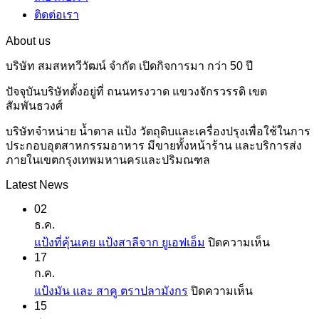
ติดต่อเรา
About us
บริษัท สมสหทวีวัฒน์ จำกัด เปิดกิจการมา กว่า 50 ปี
ปัจจุบันบริษัทตั้งอยู่ที่ ถนนทรงวาด แขวงจักรวรรดิ เขต
สัมพันธวงศ์
บริษัทจำหน่าย น้ำตาล แป้ง วัตถุดิบและเครื่องปรุงเพื่อใช้ในการ
ประกอบอุตสาหกรรมอาหาร มีขายทั้งหน้าร้าน และบริการส่ง
ภายในเขตกรุงเทพมหานครและปริมณฑล
Latest News
02
ธ.ค.
บน
แป้งที่คุ้นเคย แป้งสาลีจาก ยูเอฟเอ็ม
ปิดความเห็น
17
แป้ง
ก.ค.
ที่
บน
แป้งมัน และ สาคู ตราปลามังกร
ปิดความเห็น
คุ้น
15
แป้ง
เคย