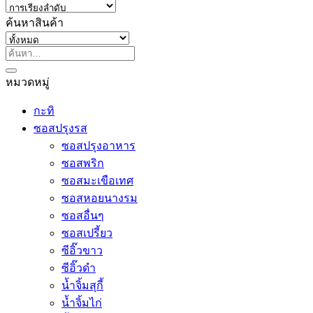
ค้นหาสินค้า
ค้นหา:
หมวดหมู่
กะทิ
ซอสปรุงรส
ซอสปรุงอาหาร
ซอสพริก
ซอสมะเขือเทศ
ซอสหอยนางรม
ซอสอื่นๆ
ซอสเปรี้ยว
ซีอิ๊วขาว
ซีอิ๊วดำ
น้ำจิ้มสุกี้
น้ำจิ้มไก่