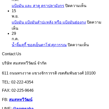
ที่
บน
แป้งมัน และ สาคู ตราปลามังกร
ปิดความเห็น
คุ้น
15
แป้ง
เคย
พ.ย.
มัน
แป้ง
แป้งมัน แป้งมันสำปะหลัง หรือ แป้งมันฮ่องกง
ปิดความ
และ
สาลี
บน
เห็น
สาคู
จาก
29
แป้ง
ตรา
ยู
ก.ค.
มัน
ปลา
เอฟ
บน
น้ำจิ้มสุกี้ ซอสเย็นตาโฟ ศุภวรรณ
ปิดความเห็น
แป้ง
มังกร
เอ็ม
น้ำ
มัน
Contact Us
จิ้ม
สำปะหลัง
สุ
บริษัท สมสหทวีวัฒน์ จำกัด
หรือ
กี้
แป้ง
611 ถนนทรงวาด แขวงจักรวรรดิ เขตสัมพันธวงศ์ 10100
ซอส
มัน
เย็นตาโฟ
TEL: 02-222-4354
ฮ่องกง
ศุภ
FAX: 02-225-9646
วรรณ
FB:
สมสหทวีวัฒน์
LINE:
@somsaha