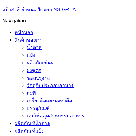
แป้งสาลี ทำขนมปัง ตรา NS-GREAT
Navigation
หน้าหลัก
สินค้าของเรา
น้ำตาล
แป้ง
ผลิตภัณฑ์นม
ผงชูรส
ซอสปรุงรส
วัตถุดิบประกอบอาหาร
กะทิ
เครื่องดื่มและผงชงดื่ม
บรรจุภัณฑ์
เคมีเพื่ออุตสาหกรรมอาหาร
ผลิตภัณฑ์น้ำตาล
ผลิตภัณฑ์แป้ง