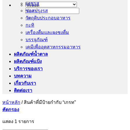
ผงชูรส
ซอสปรุงรส
ค้นหา:
วัตถุดิบประกอบอาหาร
กะทิ
เครื่องดื่มและผงชงดื่ม
บรรจุภัณฑ์
เคมีเพื่ออุตสาหกรรมอาหาร
ผลิตภัณฑ์น้ำตาล
ผลิตภัณฑ์แป้ง
บริการของเรา
บทความ
เกี่ยวกับเรา
ติดต่อเรา
หน้าหลัก
/
สินค้าที่มีป้ายกำกับ “เกรท”
คัดกรอง
แสดง 1 รายการ