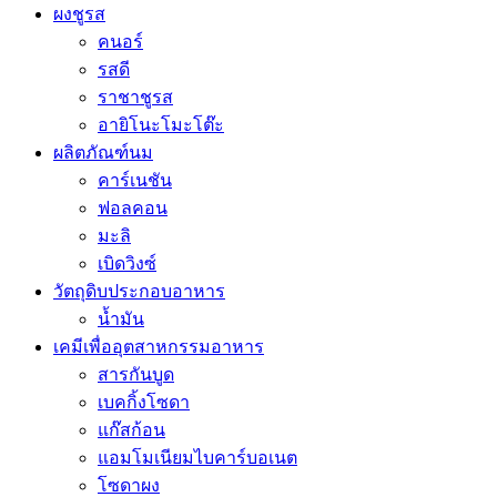
ผงชูรส
คนอร์
รสดี
ราชาชูรส
อายิโนะโมะโต๊ะ
ผลิตภัณฑ์นม
คาร์เนชัน
ฟอลคอน
มะลิ
เบิดวิงซ์
วัตถุดิบประกอบอาหาร
น้ำมัน
เคมีเพื่ออุตสาหกรรมอาหาร
สารกันบูด
เบคกิ้งโซดา
แก๊สก้อน
แอมโมเนียมไบคาร์บอเนต
โซดาผง