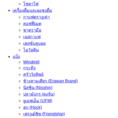
โซดาไฟ
เครื่องดื่มและผงชงดื่ม
กาแฟตรางูเห่า
คอฟฟีเมต
ชาตรามือ
เนสกาแฟ
เฮลซ์บลูบอย
โอวัลติน
แป้ง
Windmill
กระทิง
ครัววังทิพย์
ช้างสามเศียร (Erawan Brand)
นิสชิน (Nisshin)
ปลามังกร (ตงจั่น)
ยูเอฟเอ็ม (UFM)
ฮก (Hock)
เฟรนด์ชิพ (Friendship)