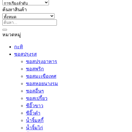
ค้นหาสินค้า
ค้นหา:
หมวดหมู่
กะทิ
ซอสปรุงรส
ซอสปรุงอาหาร
ซอสพริก
ซอสมะเขือเทศ
ซอสหอยนางรม
ซอสอื่นๆ
ซอสเปรี้ยว
ซีอิ๊วขาว
ซีอิ๊วดำ
น้ำจิ้มสุกี้
น้ำจิ้มไก่