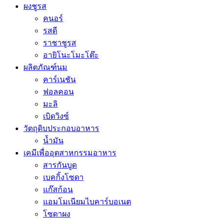
ผงชูรส
คนอร์
รสดี
ราชาชูรส
อายิโนะโมะโต๊ะ
ผลิตภัณฑ์นม
คาร์เนชัน
ฟอลคอน
มะลิ
เบิดวิงซ์
วัตถุดิบประกอบอาหาร
น้ำมัน
เคมีเพื่ออุตสาหกรรมอาหาร
สารกันบูด
เบคกิ้งโซดา
แก๊สก้อน
แอมโมเนียมไบคาร์บอเนต
โซดาผง