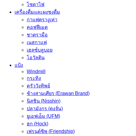
โซดาไฟ
เครื่องดื่มและผงชงดื่ม
กาแฟตรางูเห่า
คอฟฟีเมต
ชาตรามือ
เนสกาแฟ
เฮลซ์บลูบอย
โอวัลติน
แป้ง
Windmill
กระทิง
ครัววังทิพย์
ช้างสามเศียร (Erawan Brand)
นิสชิน (Nisshin)
ปลามังกร (ตงจั่น)
ยูเอฟเอ็ม (UFM)
ฮก (Hock)
เฟรนด์ชิพ (Friendship)