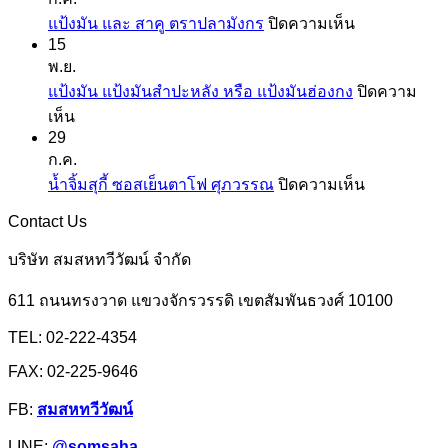
ที่
บน
แป้งมัน และ สาคู ตราปลามังกร
ปิดความเห็น
คุ้น
15
แป้ง
เคย
พ.ย.
มัน
แป้ง
แป้งมัน แป้งมันสำปะหลัง หรือ แป้งมันฮ่องกง
ปิดความ
และ
สาลี
บน
เห็น
สาคู
จาก
29
แป้ง
ตรา
ยู
ก.ค.
มัน
ปลา
เอฟ
บน
น้ำจิ้มสุกี้ ซอสเย็นตาโฟ ศุภวรรณ
ปิดความเห็น
แป้ง
มังกร
เอ็ม
น้ำ
มัน
Contact Us
จิ้ม
สำปะหลัง
สุ
บริษัท สมสหทวีวัฒน์ จำกัด
หรือ
กี้
แป้ง
611 ถนนทรงวาด แขวงจักรวรรดิ เขตสัมพันธวงศ์ 10100
ซอส
มัน
เย็นตาโฟ
TEL: 02-222-4354
ฮ่องกง
ศุภ
FAX: 02-225-9646
วรรณ
FB:
สมสหทวีวัฒน์
LINE:
@somsaha