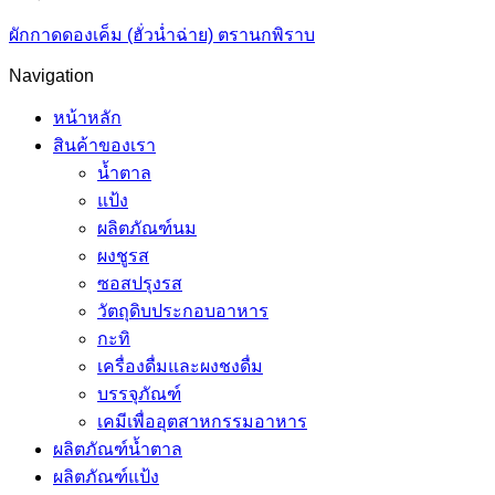
ผักกาดดองเค็ม (ฮั่วน่ำฉ่าย) ตรานกพิราบ
Navigation
หน้าหลัก
สินค้าของเรา
น้ำตาล
แป้ง
ผลิตภัณฑ์นม
ผงชูรส
ซอสปรุงรส
วัตถุดิบประกอบอาหาร
กะทิ
เครื่องดื่มและผงชงดื่ม
บรรจุภัณฑ์
เคมีเพื่ออุตสาหกรรมอาหาร
ผลิตภัณฑ์น้ำตาล
ผลิตภัณฑ์แป้ง