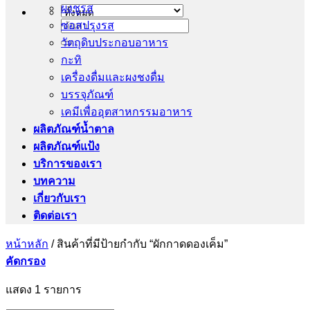
ผงชูรส
ซอสปรุงรส
ค้นหา:
วัตถุดิบประกอบอาหาร
กะทิ
เครื่องดื่มและผงชงดื่ม
บรรจุภัณฑ์
เคมีเพื่ออุตสาหกรรมอาหาร
ผลิตภัณฑ์น้ำตาล
ผลิตภัณฑ์แป้ง
บริการของเรา
บทความ
เกี่ยวกับเรา
ติดต่อเรา
หน้าหลัก
/
สินค้าที่มีป้ายกำกับ “ผักกาดดองเค็ม”
คัดกรอง
แสดง 1 รายการ