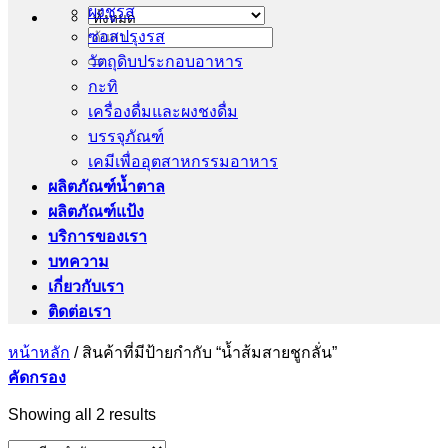
ผงชูรส
ซอสปรุงรส
ค้นหา:
วัตถุดิบประกอบอาหาร
กะทิ
เครื่องดื่มและผงชงดื่ม
บรรจุภัณฑ์
เคมีเพื่ออุตสาหกรรมอาหาร
ผลิตภัณฑ์น้ำตาล
ผลิตภัณฑ์แป้ง
บริการของเรา
บทความ
เกี่ยวกับเรา
ติดต่อเรา
หน้าหลัก
/
สินค้าที่มีป้ายกำกับ “น้ำส้มสายชูกลั่น”
คัดกรอง
Showing all 2 results