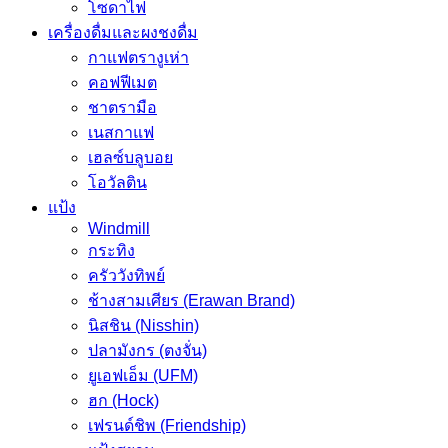
โซดาไฟ
เครื่องดื่มและผงชงดื่ม
กาแฟตรางูเห่า
คอฟฟีเมต
ชาตรามือ
เนสกาแฟ
เฮลซ์บลูบอย
โอวัลติน
แป้ง
Windmill
กระทิง
ครัววังทิพย์
ช้างสามเศียร (Erawan Brand)
นิสชิน (Nisshin)
ปลามังกร (ตงจั่น)
ยูเอฟเอ็ม (UFM)
ฮก (Hock)
เฟรนด์ชิพ (Friendship)