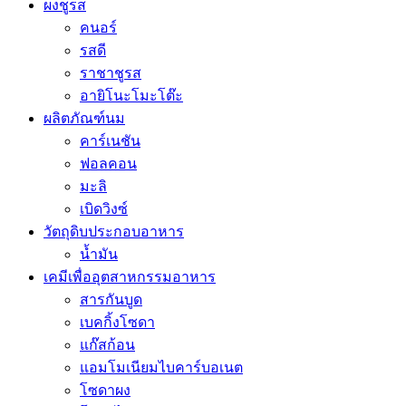
ผงชูรส
คนอร์
รสดี
ราชาชูรส
อายิโนะโมะโต๊ะ
ผลิตภัณฑ์นม
คาร์เนชัน
ฟอลคอน
มะลิ
เบิดวิงซ์
วัตถุดิบประกอบอาหาร
น้ำมัน
เคมีเพื่ออุตสาหกรรมอาหาร
สารกันบูด
เบคกิ้งโซดา
แก๊สก้อน
แอมโมเนียมไบคาร์บอเนต
โซดาผง