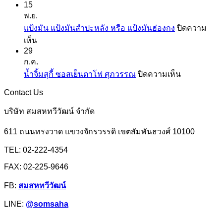
15
แป้ง
เคย
พ.ย.
มัน
แป้ง
แป้งมัน แป้งมันสำปะหลัง หรือ แป้งมันฮ่องกง
ปิดความ
และ
สาลี
บน
เห็น
สาคู
จาก
29
แป้ง
ตรา
ยู
ก.ค.
มัน
ปลา
เอฟ
บน
น้ำจิ้มสุกี้ ซอสเย็นตาโฟ ศุภวรรณ
ปิดความเห็น
แป้ง
มังกร
เอ็ม
น้ำ
มัน
Contact Us
จิ้ม
สำปะหลัง
สุ
บริษัท สมสหทวีวัฒน์ จำกัด
หรือ
กี้
แป้ง
611 ถนนทรงวาด แขวงจักรวรรดิ เขตสัมพันธวงศ์ 10100
ซอส
มัน
เย็นตาโฟ
TEL: 02-222-4354
ฮ่องกง
ศุภ
FAX: 02-225-9646
วรรณ
FB:
สมสหทวีวัฒน์
LINE:
@somsaha