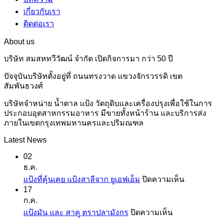
เกี่ยวกับเรา
ติดต่อเรา
About us
บริษัท สมสหทวีวัฒน์ จำกัด เปิดกิจการมา กว่า 50 ปี
ปัจจุบันบริษัทตั้งอยู่ที่ ถนนทรงวาด แขวงจักรวรรดิ เขต
สัมพันธวงศ์
บริษัทจำหน่าย น้ำตาล แป้ง วัตถุดิบและเครื่องปรุงเพื่อใช้ในการ
ประกอบอุตสาหกรรมอาหาร มีขายทั้งหน้าร้าน และบริการส่ง
ภายในเขตกรุงเทพมหานครและปริมณฑล
Latest News
02
ธ.ค.
บน
แป้งที่คุ้นเคย แป้งสาลีจาก ยูเอฟเอ็ม
ปิดความเห็น
17
แป้ง
ก.ค.
ที่
บน
แป้งมัน และ สาคู ตราปลามังกร
ปิดความเห็น
คุ้น