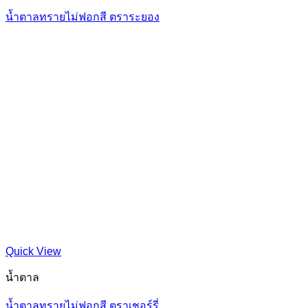
น้ำตาลทรายไม่ฟอกสี ตราระยอง
Quick View
น้ำตาล
น้ำตาลทรายไม่ฟอกสี ตราเชอร์รี่