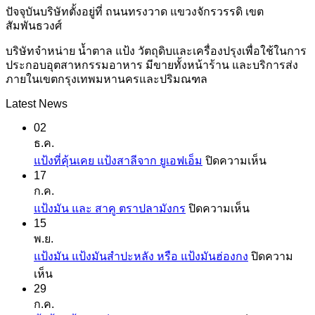
ปัจจุบันบริษัทตั้งอยู่ที่ ถนนทรงวาด แขวงจักรวรรดิ เขต
สัมพันธวงศ์
บริษัทจำหน่าย น้ำตาล แป้ง วัตถุดิบและเครื่องปรุงเพื่อใช้ในการ
ประกอบอุตสาหกรรมอาหาร มีขายทั้งหน้าร้าน และบริการส่ง
ภายในเขตกรุงเทพมหานครและปริมณฑล
Latest News
02
ธ.ค.
บน
แป้งที่คุ้นเคย แป้งสาลีจาก ยูเอฟเอ็ม
ปิดความเห็น
17
แป้ง
ก.ค.
ที่
บน
แป้งมัน และ สาคู ตราปลามังกร
ปิดความเห็น
คุ้น
15
แป้ง
เคย
พ.ย.
มัน
แป้ง
แป้งมัน แป้งมันสำปะหลัง หรือ แป้งมันฮ่องกง
ปิดความ
และ
สาลี
บน
เห็น
สาคู
จาก
29
แป้ง
ตรา
ยู
ก.ค.
มัน
ปลา