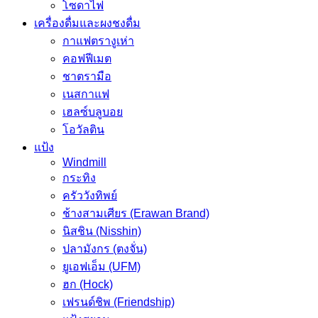
โซดาไฟ
เครื่องดื่มและผงชงดื่ม
กาแฟตรางูเห่า
คอฟฟีเมต
ชาตรามือ
เนสกาแฟ
เฮลซ์บลูบอย
โอวัลติน
แป้ง
Windmill
กระทิง
ครัววังทิพย์
ช้างสามเศียร (Erawan Brand)
นิสชิน (Nisshin)
ปลามังกร (ตงจั่น)
ยูเอฟเอ็ม (UFM)
ฮก (Hock)
เฟรนด์ชิพ (Friendship)