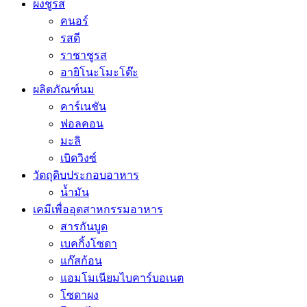
ผงชูรส
คนอร์
รสดี
ราชาชูรส
อายิโนะโมะโต๊ะ
ผลิตภัณฑ์นม
คาร์เนชัน
ฟอลคอน
มะลิ
เบิดวิงซ์
วัตถุดิบประกอบอาหาร
น้ำมัน
เคมีเพื่ออุตสาหกรรมอาหาร
สารกันบูด
เบคกิ้งโซดา
แก๊สก้อน
แอมโมเนียมไบคาร์บอเนต
โซดาผง