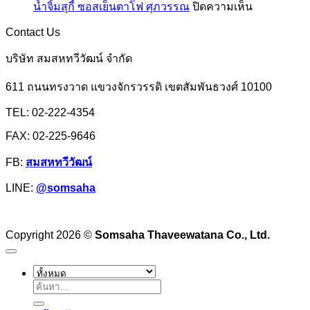
เอฟ
บน
น้ำจิ้มสุกี้ ซอสเย็นตาโฟ ศุภวรรณ
ปิดความเห็น
แป้ง
มังกร
เอ็ม
น้ำ
มัน
Contact Us
จิ้ม
สำปะหลัง
สุ
บริษัท สมสหทวีวัฒน์ จำกัด
หรือ
กี้
แป้ง
611 ถนนทรงวาด แขวงจักรวรรดิ เขตสัมพันธวงศ์ 10100
ซอส
มัน
เย็นตาโฟ
TEL: 02-222-4354
ฮ่องกง
ศุภ
FAX: 02-225-9646
วรรณ
FB:
สมสหทวีวัฒน์
LINE:
@somsaha
Copyright 2026 ©
Somsaha Thaveewatana Co., Ltd.
ค้นหา: