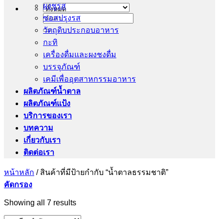
ผงชูรส
ซอสปรุงรส
ค้นหา:
วัตถุดิบประกอบอาหาร
กะทิ
เครื่องดื่มและผงชงดื่ม
บรรจุภัณฑ์
เคมีเพื่ออุตสาหกรรมอาหาร
ผลิตภัณฑ์น้ำตาล
ผลิตภัณฑ์แป้ง
บริการของเรา
บทความ
เกี่ยวกับเรา
ติดต่อเรา
หน้าหลัก
/
สินค้าที่มีป้ายกำกับ “น้ำตาลธรรมชาติ”
คัดกรอง
Showing all 7 results