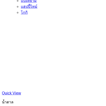
แป้งสยาม
แฮปปี้ไทม์
โกกิ
Quick View
น้ำตาล