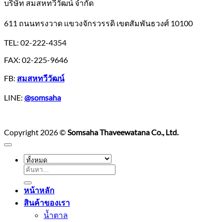
สุ
บริษัท สมสหทวีวัฒน์ จำกัด
ห
กี้
แ
611 ถนนทรงวาด แขวงจักรวรรดิ เขตสัมพันธวงศ์ 10100
ซอส
ม
เย็นตาโฟ
ฮ
TEL: 02-222-4354
ศุภ
FAX: 02-225-9646
วรรณ
FB:
สมสหทวีวัฒน์
LINE:
@somsaha
Copyright 2026 ©
Somsaha Thaveewatana Co., Ltd.
ค้นหา:
หน้าหลัก
สินค้าของเรา
น้ำตาล