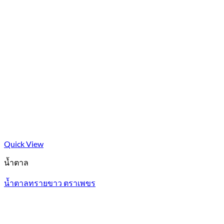
Quick View
น้ำตาล
น้ำตาลทรายขาว ตราเพขร