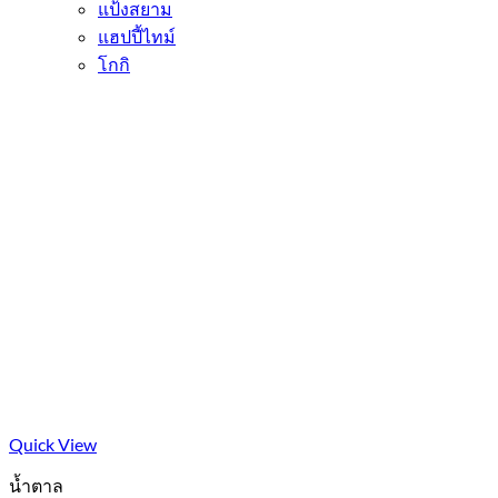
แป้งสยาม
แฮปปี้ไทม์
โกกิ
Quick View
น้ำตาล