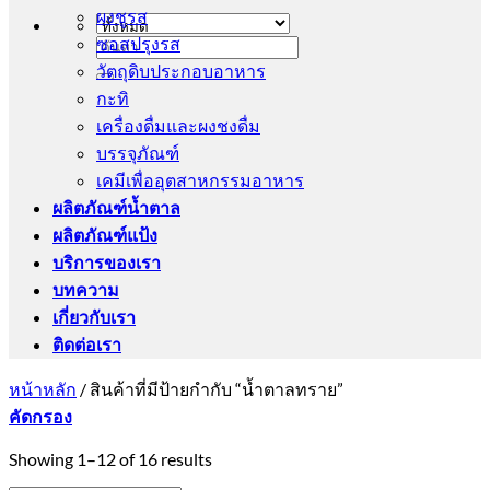
ผงชูรส
ซอสปรุงรส
ค้นหา:
วัตถุดิบประกอบอาหาร
กะทิ
เครื่องดื่มและผงชงดื่ม
บรรจุภัณฑ์
เคมีเพื่ออุตสาหกรรมอาหาร
ผลิตภัณฑ์น้ำตาล
ผลิตภัณฑ์แป้ง
บริการของเรา
บทความ
เกี่ยวกับเรา
ติดต่อเรา
หน้าหลัก
/
สินค้าที่มีป้ายกำกับ “น้ำตาลทราย”
คัดกรอง
Showing 1–12 of 16 results