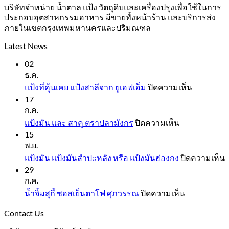
บริษัทจำหน่าย น้ำตาล แป้ง วัตถุดิบและเครื่องปรุงเพื่อใช้ในการ
ประกอบอุตสาหกรรมอาหาร มีขายทั้งหน้าร้าน และบริการส่ง
ภายในเขตกรุงเทพมหานครและปริมณฑล
Latest News
02
ธ.ค.
บน
แป้งที่คุ้นเคย แป้งสาลีจาก ยูเอฟเอ็ม
ปิดความเห็น
17
แป้ง
ก.ค.
ที่
บน
แป้งมัน และ สาคู ตราปลามังกร
ปิดความเห็น
คุ้น
15
แป้ง
เคย
พ.ย.
มัน
แป้ง
แป้งมัน แป้งมันสำปะหลัง หรือ แป้งมันฮ่องกง
ปิดความเห็น
และ
สาลี
29
แ
สาคู
จาก
ก.ค.
ม
ตรา
ยู
บน
น้ำจิ้มสุกี้ ซอสเย็นตาโฟ ศุภวรรณ
ปิดความเห็น
แ
ปลา
เอฟ
น้ำ
ม
มังกร
Contact Us
เอ็ม
จิ้ม
ส