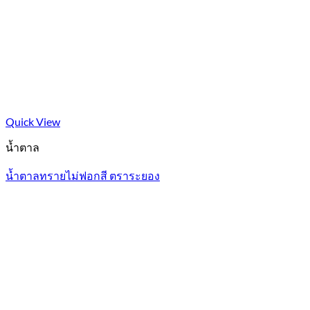
Quick View
น้ำตาล
น้ำตาลทรายไม่ฟอกสี ตราระยอง