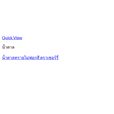
Quick View
น้ำตาล
น้ำตาลทรายไม่ฟอกสี ตราเชอร์รี่