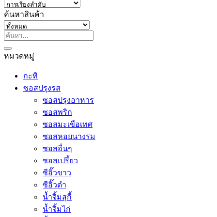
ค้นหาสินค้า
ค้นหา:
หมวดหมู่
กะทิ
ซอสปรุงรส
ซอสปรุงอาหาร
ซอสพริก
ซอสมะเขือเทศ
ซอสหอยนางรม
ซอสอื่นๆ
ซอสเปรี้ยว
ซีอิ๊วขาว
ซีอิ๊วดำ
น้ำจิ้มสุกี้
น้ำจิ้มไก่