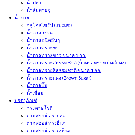
น้ำปลา
น้ำส้มสายชู
น้ำตาล
กลูโคสไซรัป (แบะแซ)
น้ำตาลกรวด
น้ำตาลชนิดอื่นๆ
น้ำตาลทรายขาว
น้ำตาลทรายขาว ขนาด 1 กก.
น้ำตาลทรายสีธรรมชาติ (น้ำตาลทรายเม็ดสีแดง)
น้ำตาลทรายสีธรรมชาติ ขนาด 1 กก.
น้ำตาลทรายแดง (Brown Sugar)
น้ำตาลปี๊บ
น้ำเชื่อม
บรรจุภัณฑ์
กระดาษโรตี
ถาดฟอยล์ ทรงกลม
ถาดฟอยล์ ทรงอื่นๆ
ถาดฟอยล์ ทรงเหลี่ยม