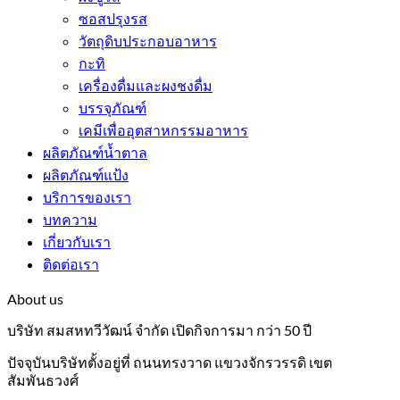
ซอสปรุงรส
วัตถุดิบประกอบอาหาร
กะทิ
เครื่องดื่มและผงชงดื่ม
บรรจุภัณฑ์
เคมีเพื่ออุตสาหกรรมอาหาร
ผลิตภัณฑ์น้ำตาล
ผลิตภัณฑ์แป้ง
บริการของเรา
บทความ
เกี่ยวกับเรา
ติดต่อเรา
About us
บริษัท สมสหทวีวัฒน์ จำกัด เปิดกิจการมา กว่า 50 ปี
ปัจจุบันบริษัทตั้งอยู่ที่ ถนนทรงวาด แขวงจักรวรรดิ เขต
สัมพันธวงศ์