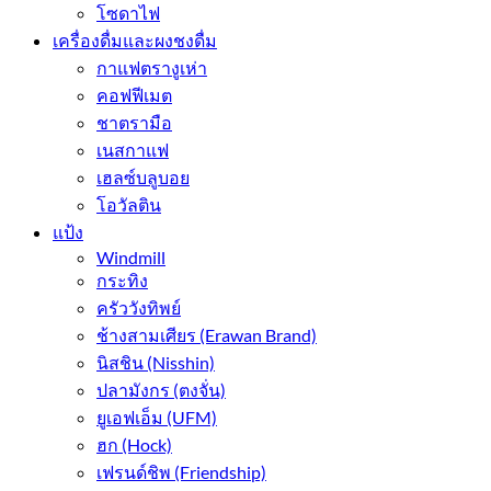
โซดาไฟ
เครื่องดื่มและผงชงดื่ม
กาแฟตรางูเห่า
คอฟฟีเมต
ชาตรามือ
เนสกาแฟ
เฮลซ์บลูบอย
โอวัลติน
แป้ง
Windmill
กระทิง
ครัววังทิพย์
ช้างสามเศียร (Erawan Brand)
นิสชิน (Nisshin)
ปลามังกร (ตงจั่น)
ยูเอฟเอ็ม (UFM)
ฮก (Hock)
เฟรนด์ชิพ (Friendship)