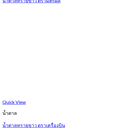
น้ำตาลทรายขาว ตรามิตรผล
Quick View
น้ำตาล
น้ำตาลทรายขาว ตราเครื่องบิน