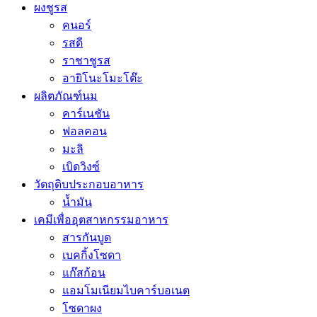
ผงชูรส
คนอร์
รสดี
ราชาชูรส
อายิโนะโมะโต๊ะ
ผลิตภัณฑ์นม
คาร์เนชัน
ฟอลคอน
มะลิ
เบิดวิงซ์
วัตถุดิบประกอบอาหาร
น้ำมัน
เคมีเพื่ออุตสาหกรรมอาหาร
สารกันบูด
เบคกิ้งโซดา
แก๊สก้อน
แอมโมเนียมไบคาร์บอเนต
โซดาผง