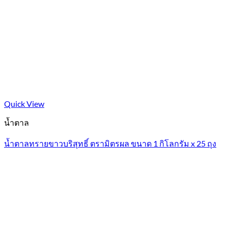
Quick View
น้ำตาล
น้ำตาลทรายขาวบริสุทธิ์ ตรามิตรผล ขนาด 1 กิโลกรัม x 25 ถุง