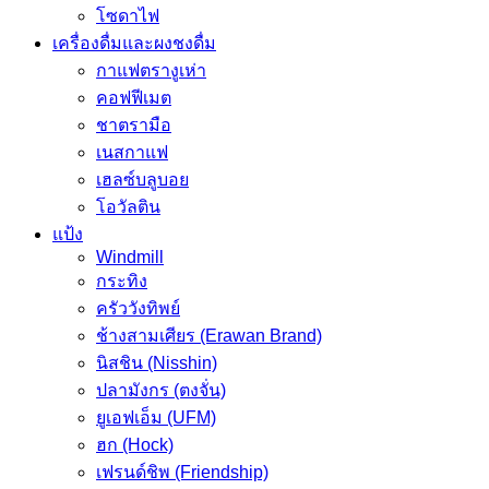
โซดาไฟ
เครื่องดื่มและผงชงดื่ม
กาแฟตรางูเห่า
คอฟฟีเมต
ชาตรามือ
เนสกาแฟ
เฮลซ์บลูบอย
โอวัลติน
แป้ง
Windmill
กระทิง
ครัววังทิพย์
ช้างสามเศียร (Erawan Brand)
นิสชิน (Nisshin)
ปลามังกร (ตงจั่น)
ยูเอฟเอ็ม (UFM)
ฮก (Hock)
เฟรนด์ชิพ (Friendship)