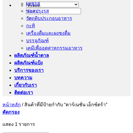
ผงชูรส
ซอสปรุงรส
ค้นหา:
วัตถุดิบประกอบอาหาร
กะทิ
เครื่องดื่มและผงชงดื่ม
บรรจุภัณฑ์
เคมีเพื่ออุตสาหกรรมอาหาร
ผลิตภัณฑ์น้ำตาล
ผลิตภัณฑ์แป้ง
บริการของเรา
บทความ
เกี่ยวกับเรา
ติดต่อเรา
หน้าหลัก
/
สินค้าที่มีป้ายกำกับ “คาร์เนชั่น เอ็กซ์ตร้า”
คัดกรอง
แสดง 1 รายการ