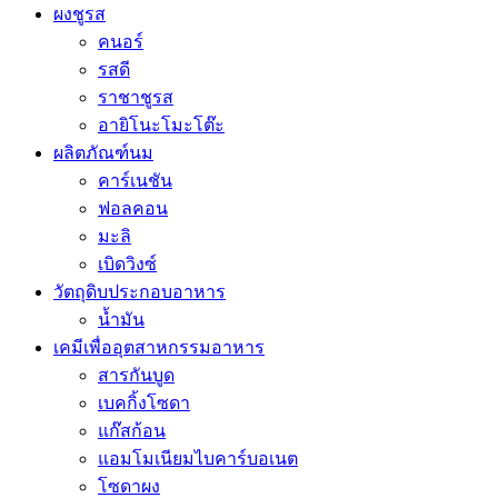
ผงชูรส
คนอร์
รสดี
ราชาชูรส
อายิโนะโมะโต๊ะ
ผลิตภัณฑ์นม
คาร์เนชัน
ฟอลคอน
มะลิ
เบิดวิงซ์
วัตถุดิบประกอบอาหาร
น้ำมัน
เคมีเพื่ออุตสาหกรรมอาหาร
สารกันบูด
เบคกิ้งโซดา
แก๊สก้อน
แอมโมเนียมไบคาร์บอเนต
โซดาผง