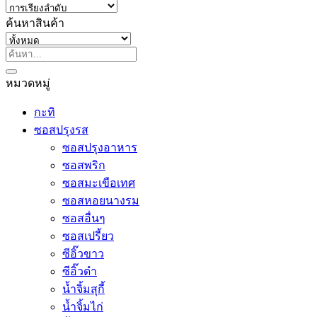
ค้นหาสินค้า
ค้นหา:
หมวดหมู่
กะทิ
ซอสปรุงรส
ซอสปรุงอาหาร
ซอสพริก
ซอสมะเขือเทศ
ซอสหอยนางรม
ซอสอื่นๆ
ซอสเปรี้ยว
ซีอิ๊วขาว
ซีอิ๊วดำ
น้ำจิ้มสุกี้
น้ำจิ้มไก่