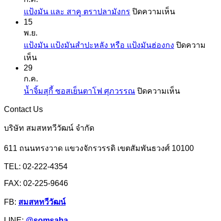
ที่
บน
แป้งมัน และ สาคู ตราปลามังกร
ปิดความเห็น
คุ้น
15
แป้ง
เคย
พ.ย.
มัน
แป้ง
แป้งมัน แป้งมันสำปะหลัง หรือ แป้งมันฮ่องกง
ปิดความ
และ
สาลี
บน
เห็น
สาคู
จาก
29
แป้ง
ตรา
ยู
ก.ค.
มัน
ปลา
เอฟ
บน
น้ำจิ้มสุกี้ ซอสเย็นตาโฟ ศุภวรรณ
ปิดความเห็น
แป้ง
มังกร
เอ็ม
น้ำ
มัน
Contact Us
จิ้ม
สำปะหลัง
สุ
บริษัท สมสหทวีวัฒน์ จำกัด
หรือ
กี้
แป้ง
611 ถนนทรงวาด แขวงจักรวรรดิ เขตสัมพันธวงศ์ 10100
ซอส
มัน
เย็นตาโฟ
TEL: 02-222-4354
ฮ่องกง
ศุภ
FAX: 02-225-9646
วรรณ
FB:
สมสหทวีวัฒน์
LINE:
@somsaha