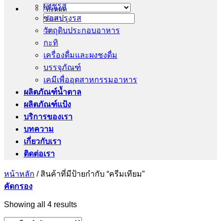
ผงชูรส
ซอสปรุงรส
ค้นหา:
วัตถุดิบประกอบอาหาร
กะทิ
เครื่องดื่มและผงชงดื่ม
บรรจุภัณฑ์
เคมีเพื่ออุตสาหกรรมอาหาร
ผลิตภัณฑ์น้ำตาล
ผลิตภัณฑ์แป้ง
บริการของเรา
บทความ
เกี่ยวกับเรา
ติดต่อเรา
หน้าหลัก
/
สินค้าที่มีป้ายกำกับ “ครีมเทียม”
คัดกรอง
Showing all 4 results