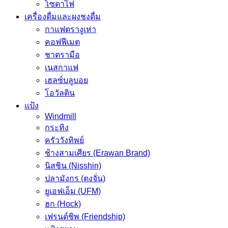
โซดาไฟ
เครื่องดื่มและผงชงดื่ม
กาแฟตรางูเห่า
คอฟฟีเมต
ชาตรามือ
เนสกาแฟ
เฮลซ์บลูบอย
โอวัลติน
แป้ง
Windmill
กระทิง
ครัววังทิพย์
ช้างสามเศียร (Erawan Brand)
นิสชิน (Nisshin)
ปลามังกร (ตงจั่น)
ยูเอฟเอ็ม (UFM)
ฮก (Hock)
เฟรนด์ชิพ (Friendship)