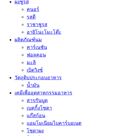
ผงชูรส
คนอร์
รสดี
ราชาชูรส
อายิโนะโมะโต๊ะ
ผลิตภัณฑ์นม
คาร์เนชัน
ฟอลคอน
มะลิ
เบิดวิงซ์
วัตถุดิบประกอบอาหาร
น้ำมัน
เคมีเพื่ออุตสาหกรรมอาหาร
สารกันบูด
เบคกิ้งโซดา
แก๊สก้อน
แอมโมเนียมไบคาร์บอเนต
โซดาผง