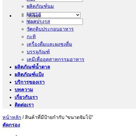
ผลิตภัณฑ์นม
ผงชูรส
ซอสปรุงรส
ค้นหา:
วัตถุดิบประกอบอาหาร
กะทิ
เครื่องดื่มและผงชงดื่ม
บรรจุภัณฑ์
เคมีเพื่ออุตสาหกรรมอาหาร
ผลิตภัณฑ์น้ำตาล
ผลิตภัณฑ์แป้ง
บริการของเรา
บทความ
เกี่ยวกับเรา
ติดต่อเรา
หน้าหลัก
/
สินค้าที่มีป้ายกำกับ “ขนาดจัมโบ้”
คัดกรอง