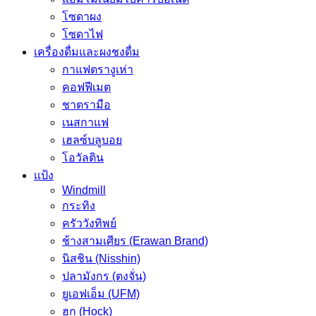
โซดาผง
โซดาไฟ
เครื่องดื่มและผงชงดื่ม
กาแฟตรางูเห่า
คอฟฟีเมต
ชาตรามือ
เนสกาแฟ
เฮลซ์บลูบอย
โอวัลติน
แป้ง
Windmill
กระทิง
ครัววังทิพย์
ช้างสามเศียร (Erawan Brand)
นิสชิน (Nisshin)
ปลามังกร (ตงจั่น)
ยูเอฟเอ็ม (UFM)
ฮก (Hock)