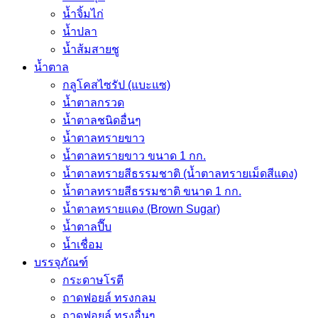
น้ำจิ้มไก่
น้ำปลา
น้ำส้มสายชู
น้ำตาล
กลูโคสไซรัป (แบะแซ)
น้ำตาลกรวด
น้ำตาลชนิดอื่นๆ
น้ำตาลทรายขาว
น้ำตาลทรายขาว ขนาด 1 กก.
น้ำตาลทรายสีธรรมชาติ (น้ำตาลทรายเม็ดสีแดง)
น้ำตาลทรายสีธรรมชาติ ขนาด 1 กก.
น้ำตาลทรายแดง (Brown Sugar)
น้ำตาลปี๊บ
น้ำเชื่อม
บรรจุภัณฑ์
กระดาษโรตี
ถาดฟอยล์ ทรงกลม
ถาดฟอยล์ ทรงอื่นๆ