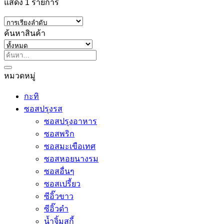
แสดง 1 รายการ
ค้นหาสินค้า
ค้นหา:
หมวดหมู่
กะทิ
ซอสปรุงรส
ซอสปรุงอาหาร
ซอสพริก
ซอสมะเขือเทศ
ซอสหอยนางรม
ซอสอื่นๆ
ซอสเปรี้ยว
ซีอิ๊วขาว
ซีอิ๊วดำ
น้ำจิ้มสุกี้