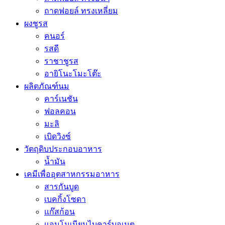
ถาดฟอยล์ ทรงเหลี่ยม
ผงชูรส
คนอร์
รสดี
ราชาชูรส
อายิโนะโมะโต๊ะ
ผลิตภัณฑ์นม
คาร์เนชัน
ฟอลคอน
มะลิ
เบิดวิงซ์
วัตถุดิบประกอบอาหาร
น้ำมัน
เคมีเพื่ออุตสาหกรรมอาหาร
สารกันบูด
เบคกิ้งโซดา
แก๊สก้อน
แอมโมเนียมไบคาร์บอเนต