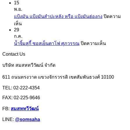
15
แป้ง
เคย
พ.ย.
มัน
แป้ง
แป้งมัน แป้งมันสำปะหลัง หรือ แป้งมันฮ่องกง
ปิดความ
และ
สาลี
บน
เห็น
สาคู
จาก
29
แป้ง
ตรา
ยู
ก.ค.
มัน
ปลา
เอฟ
บน
น้ำจิ้มสุกี้ ซอสเย็นตาโฟ ศุภวรรณ
ปิดความเห็น
แป้ง
มังกร
เอ็ม
น้ำ
มัน
Contact Us
จิ้ม
สำปะหลัง
สุ
บริษัท สมสหทวีวัฒน์ จำกัด
หรือ
กี้
แป้ง
611 ถนนทรงวาด แขวงจักรวรรดิ เขตสัมพันธวงศ์ 10100
ซอส
มัน
เย็นตาโฟ
TEL: 02-222-4354
ฮ่องกง
ศุภ
FAX: 02-225-9646
วรรณ
FB:
สมสหทวีวัฒน์
LINE:
@somsaha