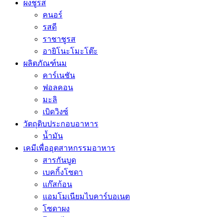
ผงชูรส
คนอร์
รสดี
ราชาชูรส
อายิโนะโมะโต๊ะ
ผลิตภัณฑ์นม
คาร์เนชัน
ฟอลคอน
มะลิ
เบิดวิงซ์
วัตถุดิบประกอบอาหาร
น้ำมัน
เคมีเพื่ออุตสาหกรรมอาหาร
สารกันบูด
เบคกิ้งโซดา
แก๊สก้อน
แอมโมเนียมไบคาร์บอเนต
โซดาผง