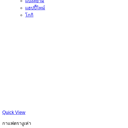
แป้งสยาม
แฮปปี้ไทม์
โกกิ
Quick View
กาแฟตรางูเห่า