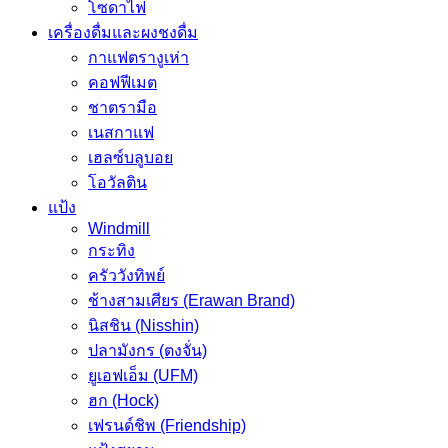
โซดาไฟ
เครื่องดื่มและผงชงดื่ม
กาแฟตรางูเห่า
คอฟฟีเมต
ชาตรามือ
เนสกาแฟ
เฮลซ์บลูบอย
โอวัลติน
แป้ง
Windmill
กระทิง
ครัววังทิพย์
ช้างสามเศียร (Erawan Brand)
นิสชิน (Nisshin)
ปลามังกร (ตงจั่น)
ยูเอฟเอ็ม (UFM)
ฮก (Hock)
เฟรนด์ชิพ (Friendship)