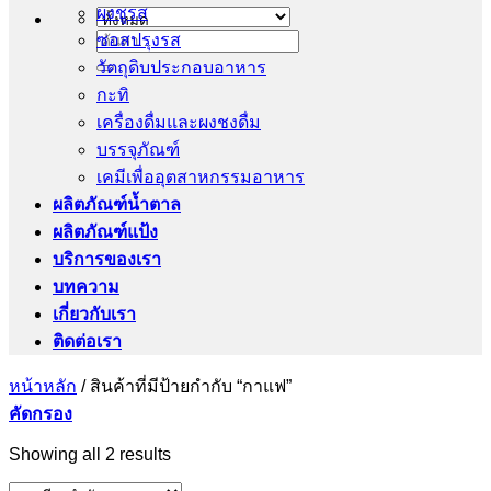
ผงชูรส
ซอสปรุงรส
ค้นหา:
วัตถุดิบประกอบอาหาร
กะทิ
เครื่องดื่มและผงชงดื่ม
บรรจุภัณฑ์
เคมีเพื่ออุตสาหกรรมอาหาร
ผลิตภัณฑ์น้ำตาล
ผลิตภัณฑ์แป้ง
บริการของเรา
บทความ
เกี่ยวกับเรา
ติดต่อเรา
หน้าหลัก
/
สินค้าที่มีป้ายกำกับ “กาแฟ”
คัดกรอง
Showing all 2 results