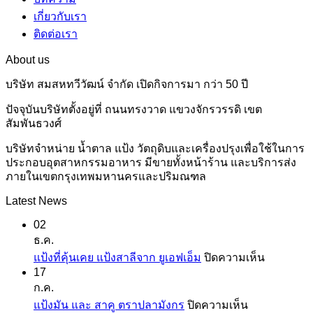
เกี่ยวกับเรา
ติดต่อเรา
About us
บริษัท สมสหทวีวัฒน์ จำกัด เปิดกิจการมา กว่า 50 ปี
ปัจจุบันบริษัทตั้งอยู่ที่ ถนนทรงวาด แขวงจักรวรรดิ เขต
สัมพันธวงศ์
บริษัทจำหน่าย น้ำตาล แป้ง วัตถุดิบและเครื่องปรุงเพื่อใช้ในการ
ประกอบอุตสาหกรรมอาหาร มีขายทั้งหน้าร้าน และบริการส่ง
ภายในเขตกรุงเทพมหานครและปริมณฑล
Latest News
02
ธ.ค.
บน
แป้งที่คุ้นเคย แป้งสาลีจาก ยูเอฟเอ็ม
ปิดความเห็น
17
แป้ง
ก.ค.
ที่
บน
แป้งมัน และ สาคู ตราปลามังกร
ปิดความเห็น
คุ้น