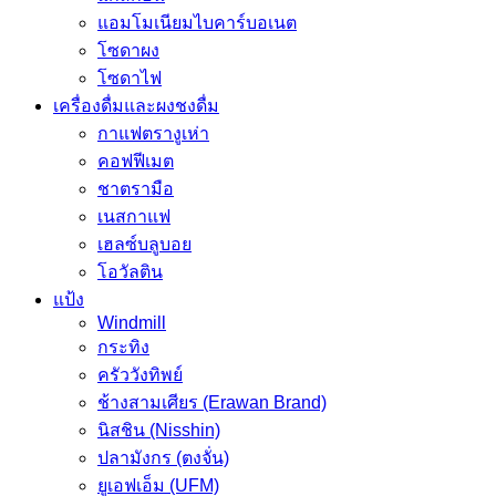
แอมโมเนียมไบคาร์บอเนต
โซดาผง
โซดาไฟ
เครื่องดื่มและผงชงดื่ม
กาแฟตรางูเห่า
คอฟฟีเมต
ชาตรามือ
เนสกาแฟ
เฮลซ์บลูบอย
โอวัลติน
แป้ง
Windmill
กระทิง
ครัววังทิพย์
ช้างสามเศียร (Erawan Brand)
นิสชิน (Nisshin)
ปลามังกร (ตงจั่น)
ยูเอฟเอ็ม (UFM)