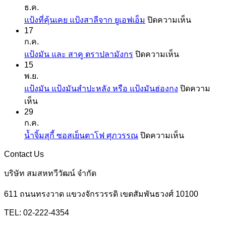
ธ.ค.
บน
แป้งที่คุ้นเคย แป้งสาลีจาก ยูเอฟเอ็ม
ปิดความเห็น
17
แป้ง
ก.ค.
ที่
บน
แป้งมัน และ สาคู ตราปลามังกร
ปิดความเห็น
คุ้น
15
แป้ง
เคย
พ.ย.
มัน
แป้ง
แป้งมัน แป้งมันสำปะหลัง หรือ แป้งมันฮ่องกง
ปิดความ
และ
สาลี
บน
เห็น
สาคู
จาก
29
แป้ง
ตรา
ยู
ก.ค.
มัน
ปลา
เอฟ
บน
น้ำจิ้มสุกี้ ซอสเย็นตาโฟ ศุภวรรณ
ปิดความเห็น
แป้ง
มังกร
เอ็ม
น้ำ
มัน
Contact Us
จิ้ม
สำปะหลัง
สุ
บริษัท สมสหทวีวัฒน์ จำกัด
หรือ
กี้
แป้ง
611 ถนนทรงวาด แขวงจักรวรรดิ เขตสัมพันธวงศ์ 10100
ซอส
มัน
เย็นตาโฟ
TEL: 02-222-4354
ฮ่องกง
ศุภ