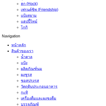
ฮก (Hock)
เฟรนด์ชิพ (Friendship)
แป้งสยาม
แฮปปี้ไทม์
โกกิ
Navigation
หน้าหลัก
สินค้าของเรา
น้ำตาล
แป้ง
ผลิตภัณฑ์นม
ผงชูรส
ซอสปรุงรส
วัตถุดิบประกอบอาหาร
กะทิ
เครื่องดื่มและผงชงดื่ม
บรรจุภัณฑ์