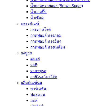
น้ำตาลทรายแดง (Brown Sugar)
น้ำตาลปี๊บ
น้ำเชื่อม
บรรจุภัณฑ์
กระดาษโรตี
ถาดฟอยล์ ทรงกลม
ถาดฟอยล์ ทรงอื่นๆ
ถาดฟอยล์ ทรงเหลี่ยม
ผงชูรส
คนอร์
รสดี
ราชาชูรส
อายิโนะโมะโต๊ะ
ผลิตภัณฑ์นม
คาร์เนชัน
ฟอลคอน
มะลิ