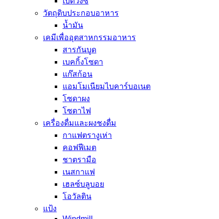
เบิดวิงซ์
วัตถุดิบประกอบอาหาร
น้ำมัน
เคมีเพื่ออุตสาหกรรมอาหาร
สารกันบูด
เบคกิ้งโซดา
แก๊สก้อน
แอมโมเนียมไบคาร์บอเนต
โซดาผง
โซดาไฟ
เครื่องดื่มและผงชงดื่ม
กาแฟตรางูเห่า
คอฟฟีเมต
ชาตรามือ
เนสกาแฟ
เฮลซ์บลูบอย
โอวัลติน
แป้ง
Windmill