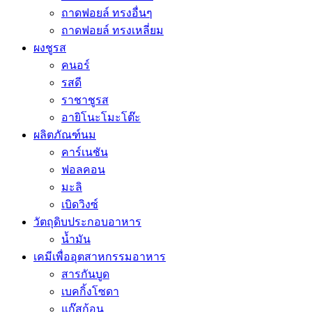
ถาดฟอยล์ ทรงอื่นๆ
ถาดฟอยล์ ทรงเหลี่ยม
ผงชูรส
คนอร์
รสดี
ราชาชูรส
อายิโนะโมะโต๊ะ
ผลิตภัณฑ์นม
คาร์เนชัน
ฟอลคอน
มะลิ
เบิดวิงซ์
วัตถุดิบประกอบอาหาร
น้ำมัน
เคมีเพื่ออุตสาหกรรมอาหาร
สารกันบูด
เบคกิ้งโซดา
แก๊สก้อน