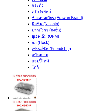
กระทิง
ครัววังทิพย์
ช้างสามเศียร (Erawan Brand)
นิสชิน (Nisshin)
ปลามังกร (ตงจั่น)
ยูเอฟเอ็ม (UFM)
ฮก (Hock)
เฟรนด์ชิพ (Friendship)
แป้งสยาม
แฮปปี้ไทม์
โกกิ