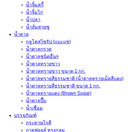
น้ำจิ้มสุกี้
น้ำจิ้มไก่
น้ำปลา
น้ำส้มสายชู
น้ำตาล
กลูโคสไซรัป (แบะแซ)
น้ำตาลกรวด
น้ำตาลชนิดอื่นๆ
น้ำตาลทรายขาว
น้ำตาลทรายขาว ขนาด 1 กก.
น้ำตาลทรายสีธรรมชาติ (น้ำตาลทรายเม็ดสีแดง)
น้ำตาลทรายสีธรรมชาติ ขนาด 1 กก.
น้ำตาลทรายแดง (Brown Sugar)
น้ำตาลปี๊บ
น้ำเชื่อม
บรรจุภัณฑ์
กระดาษโรตี
ถาดฟอยล์ ทรงกลม