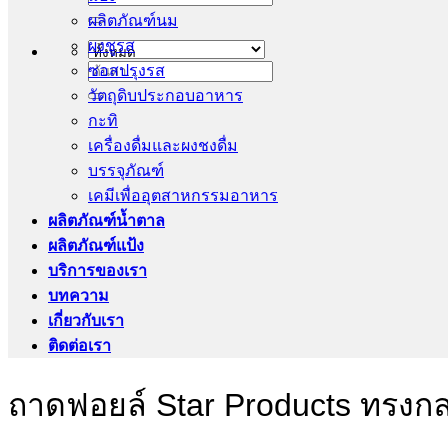
ผลิตภัณฑ์นม
ผงชูรส
ซอสปรุงรส
ค้นหา:
วัตถุดิบประกอบอาหาร
กะทิ
เครื่องดื่มและผงชงดื่ม
บรรจุภัณฑ์
เคมีเพื่ออุตสาหกรรมอาหาร
ผลิตภัณฑ์น้ำตาล
ผลิตภัณฑ์แป้ง
บริการของเรา
บทความ
เกี่ยวกับเรา
ติดต่อเรา
ถาดฟอยล์ Star Products ทรงก