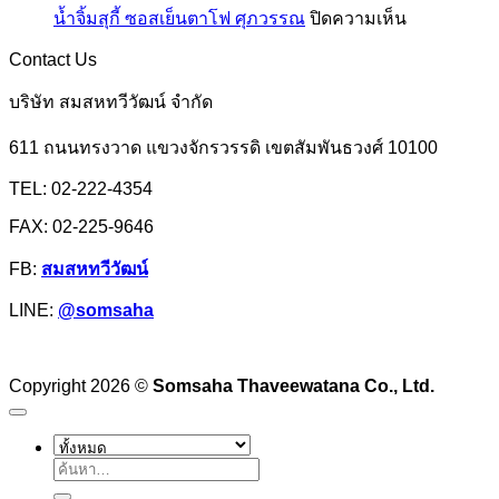
ปลา
เอฟ
บน
น้ำจิ้มสุกี้ ซอสเย็นตาโฟ ศุภวรรณ
ปิดความเห็น
แป้ง
มังกร
เอ็ม
น้ำ
มัน
Contact Us
จิ้ม
สำปะหลัง
สุ
บริษัท สมสหทวีวัฒน์ จำกัด
หรือ
กี้
แป้ง
611 ถนนทรงวาด แขวงจักรวรรดิ เขตสัมพันธวงศ์ 10100
ซอส
มัน
เย็นตาโฟ
TEL: 02-222-4354
ฮ่องกง
ศุภ
FAX: 02-225-9646
วรรณ
FB:
สมสหทวีวัฒน์
LINE:
@somsaha
Copyright 2026 ©
Somsaha Thaveewatana Co., Ltd.
ค้นหา: