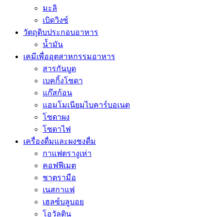
มะลิ
เบิดวิงซ์
วัตถุดิบประกอบอาหาร
น้ำมัน
เคมีเพื่ออุตสาหกรรมอาหาร
สารกันบูด
เบคกิ้งโซดา
แก๊สก้อน
แอมโมเนียมไบคาร์บอเนต
โซดาผง
โซดาไฟ
เครื่องดื่มและผงชงดื่ม
กาแฟตรางูเห่า
คอฟฟีเมต
ชาตรามือ
เนสกาแฟ
เฮลซ์บลูบอย
โอวัลติน