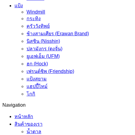
แป้ง
Windmill
กระทิง
ครัววังทิพย์
ช้างสามเศียร (Erawan Brand)
นิสชิน (Nisshin)
ปลามังกร (ตงจั่น)
ยูเอฟเอ็ม (UFM)
ฮก (Hock)
เฟรนด์ชิพ (Friendship)
แป้งสยาม
แฮปปี้ไทม์
โกกิ
Navigation
หน้าหลัก
สินค้าของเรา
น้ำตาล