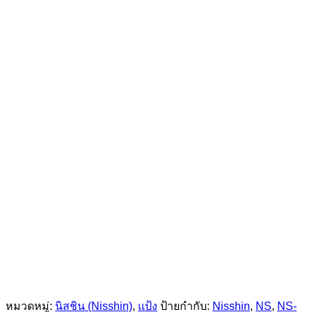
หมวดหมู่:
นิสชิน (Nisshin)
,
แป้ง
ป้ายกำกับ:
Nisshin
,
NS
,
NS-