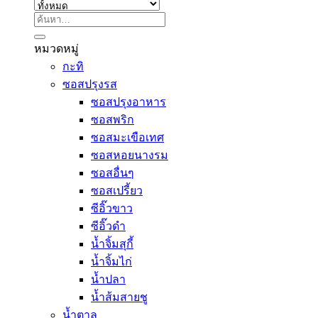
ค้นหา:
หมวดหมู่
กะทิ
ซอสปรุงรส
ซอสปรุงอาหาร
ซอสพริก
ซอสมะเขือเทศ
ซอสหอยนางรม
ซอสอื่นๆ
ซอสเปรี้ยว
ซีอิ๊วขาว
ซีอิ๊วดำ
น้ำจิ้มสุกี้
น้ำจิ้มไก่
น้ำปลา
น้ำส้มสายชู
น้ำตาล