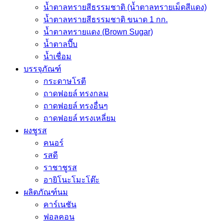
น้ำตาลทรายสีธรรมชาติ (น้ำตาลทรายเม็ดสีแดง)
น้ำตาลทรายสีธรรมชาติ ขนาด 1 กก.
น้ำตาลทรายแดง (Brown Sugar)
น้ำตาลปี๊บ
น้ำเชื่อม
บรรจุภัณฑ์
กระดาษโรตี
ถาดฟอยล์ ทรงกลม
ถาดฟอยล์ ทรงอื่นๆ
ถาดฟอยล์ ทรงเหลี่ยม
ผงชูรส
คนอร์
รสดี
ราชาชูรส
อายิโนะโมะโต๊ะ
ผลิตภัณฑ์นม
คาร์เนชัน
ฟอลคอน