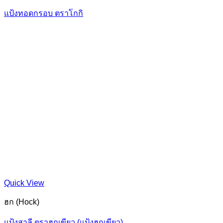
แป้งทอดกรอบ ตราโกกิ
Quick View
ฮก (Hock)
แป้งสาลี ตราฮกเขียว (แป้งฮกเขียว)