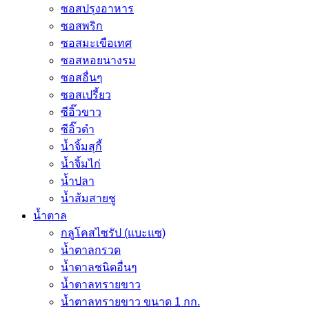
ซอสปรุงอาหาร
ซอสพริก
ซอสมะเขือเทศ
ซอสหอยนางรม
ซอสอื่นๆ
ซอสเปรี้ยว
ซีอิ๊วขาว
ซีอิ๊วดำ
น้ำจิ้มสุกี้
น้ำจิ้มไก่
น้ำปลา
น้ำส้มสายชู
น้ำตาล
กลูโคสไซรัป (แบะแซ)
น้ำตาลกรวด
น้ำตาลชนิดอื่นๆ
น้ำตาลทรายขาว
น้ำตาลทรายขาว ขนาด 1 กก.