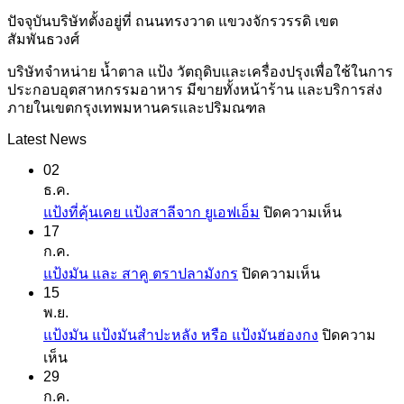
ปัจจุบันบริษัทตั้งอยู่ที่ ถนนทรงวาด แขวงจักรวรรดิ เขต
สัมพันธวงศ์
บริษัทจำหน่าย น้ำตาล แป้ง วัตถุดิบและเครื่องปรุงเพื่อใช้ในการ
ประกอบอุตสาหกรรมอาหาร มีขายทั้งหน้าร้าน และบริการส่ง
ภายในเขตกรุงเทพมหานครและปริมณฑล
Latest News
02
ธ.ค.
บน
แป้งที่คุ้นเคย แป้งสาลีจาก ยูเอฟเอ็ม
ปิดความเห็น
17
แป้ง
ก.ค.
ที่
บน
แป้งมัน และ สาคู ตราปลามังกร
ปิดความเห็น
คุ้น
15
แป้ง
เคย
พ.ย.
มัน
แป้ง
แป้งมัน แป้งมันสำปะหลัง หรือ แป้งมันฮ่องกง
ปิดความ
และ
สาลี
บน
เห็น
สาคู
จาก
29
แป้ง
ตรา
ยู
ก.ค.
มัน