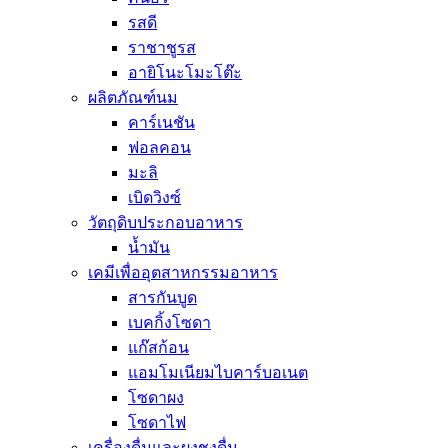
รสดี
ราชาชูรส
อายิโนะโมะโต๊ะ
ผลิตภัณฑ์นม
คาร์เนชัน
ฟอลคอน
มะลิ
เบิดวิงซ์
วัตถุดิบประกอบอาหาร
น้ำมัน
เคมีเพื่ออุตสาหกรรมอาหาร
สารกันบูด
เบคกิ้งโซดา
แก๊สก้อน
แอมโมเนียมไบคาร์บอเนต
โซดาผง
โซดาไฟ
เครื่องดื่มและผงชงดื่ม