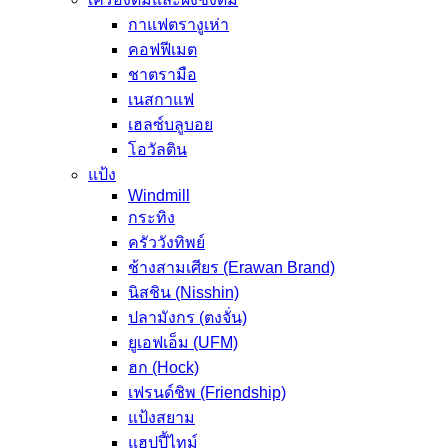
กาแฟตรางูเห่า
คอฟฟีเมต
ชาตรามือ
เนสกาแฟ
เฮลซ์บลูบอย
โอวัลติน
แป้ง
Windmill
กระทิง
ครัววังทิพย์
ช้างสามเศียร (Erawan Brand)
นิสชิน (Nisshin)
ปลามังกร (ตงจั่น)
ยูเอฟเอ็ม (UFM)
ฮก (Hock)
เฟรนด์ชิพ (Friendship)
แป้งสยาม
แฮปปี้ไทม์