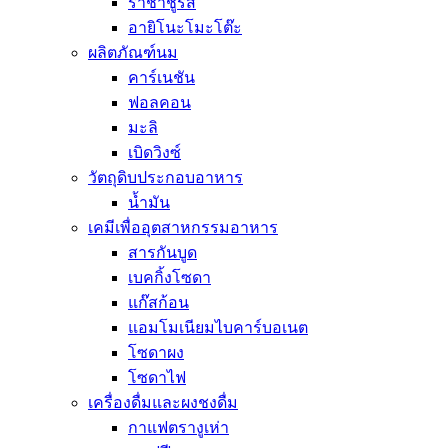
ราชาชูรส
อายิโนะโมะโต๊ะ
ผลิตภัณฑ์นม
คาร์เนชัน
ฟอลคอน
มะลิ
เบิดวิงซ์
วัตถุดิบประกอบอาหาร
น้ำมัน
เคมีเพื่ออุตสาหกรรมอาหาร
สารกันบูด
เบคกิ้งโซดา
แก๊สก้อน
แอมโมเนียมไบคาร์บอเนต
โซดาผง
โซดาไฟ
เครื่องดื่มและผงชงดื่ม
กาแฟตรางูเห่า