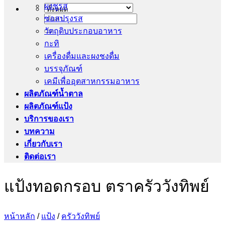
ผงชูรส
ซอสปรุงรส
ค้นหา:
วัตถุดิบประกอบอาหาร
กะทิ
เครื่องดื่มและผงชงดื่ม
บรรจุภัณฑ์
เคมีเพื่ออุตสาหกรรมอาหาร
ผลิตภัณฑ์น้ำตาล
ผลิตภัณฑ์แป้ง
บริการของเรา
บทความ
เกี่ยวกับเรา
ติดต่อเรา
แป้งทอดกรอบ ตราครัววังทิพย์
หน้าหลัก
/
แป้ง
/
ครัววังทิพย์