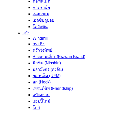
คอฟฟีเมต
ชาตรามือ
เนสกาแฟ
เฮลซ์บลูบอย
โอวัลติน
แป้ง
Windmill
กระทิง
ครัววังทิพย์
ช้างสามเศียร (Erawan Brand)
นิสชิน (Nisshin)
ปลามังกร (ตงจั่น)
ยูเอฟเอ็ม (UFM)
ฮก (Hock)
เฟรนด์ชิพ (Friendship)
แป้งสยาม
แฮปปี้ไทม์
โกกิ