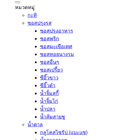
หมวดหมู่
กะทิ
ซอสปรุงรส
ซอสปรุงอาหาร
ซอสพริก
ซอสมะเขือเทศ
ซอสหอยนางรม
ซอสอื่นๆ
ซอสเปรี้ยว
ซีอิ๊วขาว
ซีอิ๊วดำ
น้ำจิ้มสุกี้
น้ำจิ้มไก่
น้ำปลา
น้ำส้มสายชู
น้ำตาล
กลูโคสไซรัป (แบะแซ)