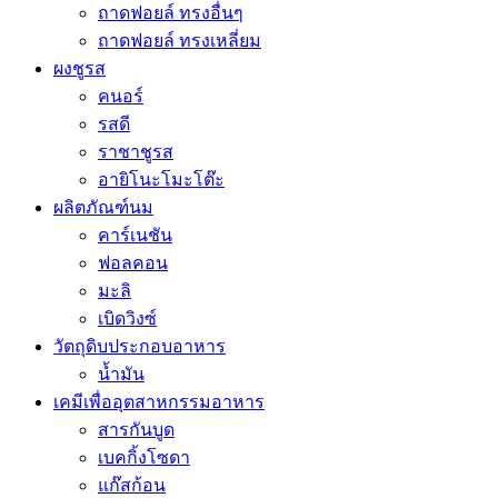
ถาดฟอยล์ ทรงอื่นๆ
ถาดฟอยล์ ทรงเหลี่ยม
ผงชูรส
คนอร์
รสดี
ราชาชูรส
อายิโนะโมะโต๊ะ
ผลิตภัณฑ์นม
คาร์เนชัน
ฟอลคอน
มะลิ
เบิดวิงซ์
วัตถุดิบประกอบอาหาร
น้ำมัน
เคมีเพื่ออุตสาหกรรมอาหาร
สารกันบูด
เบคกิ้งโซดา
แก๊สก้อน