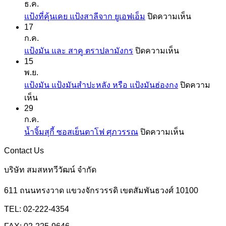
ธ.ค.
บน
แป้งที่คุ้นเคย แป้งสาลีจาก ยูเอฟเอ็ม
ปิดความเห็น
17
แป้ง
ก.ค.
ที่
บน
แป้งมัน และ สาคู ตราปลามังกร
ปิดความเห็น
คุ้น
15
แป้ง
เคย
พ.ย.
มัน
แป้ง
แป้งมัน แป้งมันสำปะหลัง หรือ แป้งมันฮ่องกง
ปิดความ
และ
สาลี
บน
เห็น
สาคู
จาก
29
แป้ง
ตรา
ยู
ก.ค.
มัน
ปลา
เอฟ
บน
น้ำจิ้มสุกี้ ซอสเย็นตาโฟ ศุภวรรณ
ปิดความเห็น
แป้ง
มังกร
เอ็ม
น้ำ
มัน
Contact Us
จิ้ม
สำปะหลัง
สุ
บริษัท สมสหทวีวัฒน์ จำกัด
หรือ
กี้
แป้ง
611 ถนนทรงวาด แขวงจักรวรรดิ เขตสัมพันธวงศ์ 10100
ซอส
มัน
เย็นตาโฟ
TEL: 02-222-4354
ฮ่องกง
ศุภ