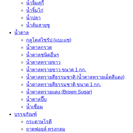
น้ำจิ้มสุกี้
น้ำจิ้มไก่
น้ำปลา
น้ำส้มสายชู
น้ำตาล
กลูโคสไซรัป (แบะแซ)
น้ำตาลกรวด
น้ำตาลชนิดอื่นๆ
น้ำตาลทรายขาว
น้ำตาลทรายขาว ขนาด 1 กก.
น้ำตาลทรายสีธรรมชาติ (น้ำตาลทรายเม็ดสีแดง)
น้ำตาลทรายสีธรรมชาติ ขนาด 1 กก.
น้ำตาลทรายแดง (Brown Sugar)
น้ำตาลปี๊บ
น้ำเชื่อม
บรรจุภัณฑ์
กระดาษโรตี
ถาดฟอยล์ ทรงกลม