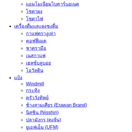
แอมโมเนียมไบคาร์บอเนต
โซดาผง
โซดาไฟ
เครื่องดื่มและผงชงดื่ม
กาแฟตรางูเห่า
คอฟฟีเมต
ชาตรามือ
เนสกาแฟ
เฮลซ์บลูบอย
โอวัลติน
แป้ง
Windmill
กระทิง
ครัววังทิพย์
ช้างสามเศียร (Erawan Brand)
นิสชิน (Nisshin)
ปลามังกร (ตงจั่น)
ยูเอฟเอ็ม (UFM)