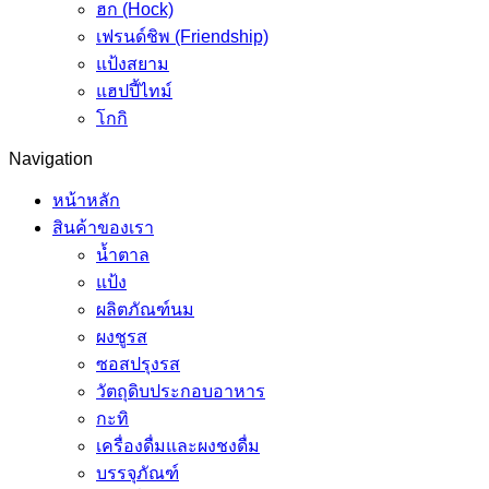
ฮก (Hock)
เฟรนด์ชิพ (Friendship)
แป้งสยาม
แฮปปี้ไทม์
โกกิ
Navigation
หน้าหลัก
สินค้าของเรา
น้ำตาล
แป้ง
ผลิตภัณฑ์นม
ผงชูรส
ซอสปรุงรส
วัตถุดิบประกอบอาหาร
กะทิ
เครื่องดื่มและผงชงดื่ม
บรรจุภัณฑ์