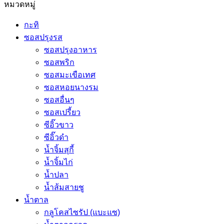
หมวดหมู่
กะทิ
ซอสปรุงรส
ซอสปรุงอาหาร
ซอสพริก
ซอสมะเขือเทศ
ซอสหอยนางรม
ซอสอื่นๆ
ซอสเปรี้ยว
ซีอิ๊วขาว
ซีอิ๊วดำ
น้ำจิ้มสุกี้
น้ำจิ้มไก่
น้ำปลา
น้ำส้มสายชู
น้ำตาล
กลูโคสไซรัป (แบะแซ)