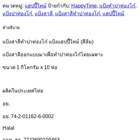
หมวดหมู่:
แฮปปี้ไทม์
ป้ายกำกับ:
HappyTime
,
แป้งทำปาท่องโก๋
,
แป้งปาท่องโก๋
,
แป้งสาลี
,
แป้งสาลีทำปาท่องโก๋
,
แฮปปี้ไทม์
คำอธิบาย
แป้งสาลีทำปาท่องโก๋ แป้งแฮปปี้ไทม์ (สีส้ม)
แป้งสาลีออกแบบมาเพื่อทำปาท่องโก๋โดยเฉพาะ
ขนาด 1 กิโลกรัม x 10 ห่อ
ผลิตในประเทศไทย
อย.
อย. 74-2-01162-6-0002
Halal
กอท. ฮล. 77J2690100463