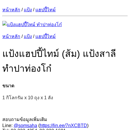
หน้าหลัก
/
แป้ง
/
แฮปปี้ไทม์
หน้าหลัก
/
แป้ง
/
แฮปปี้ไทม์
แป้งแฮปปี้ไทม์ (ส้ม) แป้งสาลี
ทำปาท่องโก๋
ขนาด
1 กิโลกรัม x 10 ถุง x 1 ลัง
สอบถามข้อมูลเพิ่มเติม
Line:
@somsaha
(
https://lin.ee/7nXCBTD
)