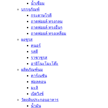
น้ำเชื่อม
บรรจุภัณฑ์
กระดาษโรตี
ถาดฟอยล์ ทรงกลม
ถาดฟอยล์ ทรงอื่นๆ
ถาดฟอยล์ ทรงเหลี่ยม
ผงชูรส
คนอร์
รสดี
ราชาชูรส
อายิโนะโมะโต๊ะ
ผลิตภัณฑ์นม
คาร์เนชัน
ฟอลคอน
มะลิ
เบิดวิงซ์
วัตถุดิบประกอบอาหาร
น้ำมัน