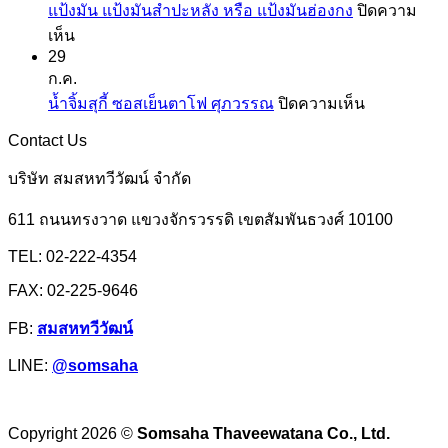
แป้งมัน แป้งมันสำปะหลัง หรือ แป้งมันฮ่องกง
ปิดความ
และ
สาลี
บน
เห็น
สาคู
จาก
29
แป้ง
ตรา
ยู
ก.ค.
มัน
ปลา
เอฟ
บน
น้ำจิ้มสุกี้ ซอสเย็นตาโฟ ศุภวรรณ
ปิดความเห็น
แป้ง
มังกร
เอ็ม
น้ำ
มัน
Contact Us
จิ้ม
สำปะหลัง
สุ
บริษัท สมสหทวีวัฒน์ จำกัด
หรือ
กี้
แป้ง
611 ถนนทรงวาด แขวงจักรวรรดิ เขตสัมพันธวงศ์ 10100
ซอส
มัน
เย็นตาโฟ
TEL: 02-222-4354
ฮ่องกง
ศุภ
FAX: 02-225-9646
วรรณ
FB:
สมสหทวีวัฒน์
LINE:
@somsaha
Copyright 2026 ©
Somsaha Thaveewatana Co., Ltd.