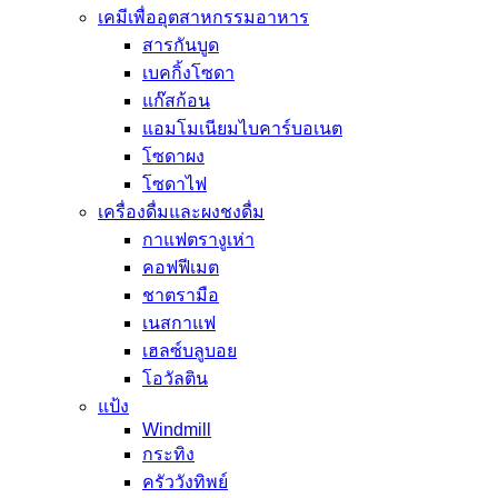
เคมีเพื่ออุตสาหกรรมอาหาร
สารกันบูด
เบคกิ้งโซดา
แก๊สก้อน
แอมโมเนียมไบคาร์บอเนต
โซดาผง
โซดาไฟ
เครื่องดื่มและผงชงดื่ม
กาแฟตรางูเห่า
คอฟฟีเมต
ชาตรามือ
เนสกาแฟ
เฮลซ์บลูบอย
โอวัลติน
แป้ง
Windmill
กระทิง
ครัววังทิพย์