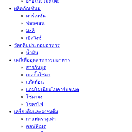
อายิโนะโมะโต๊ะ
ผลิตภัณฑ์นม
คาร์เนชัน
ฟอลคอน
มะลิ
เบิดวิงซ์
วัตถุดิบประกอบอาหาร
น้ำมัน
เคมีเพื่ออุตสาหกรรมอาหาร
สารกันบูด
เบคกิ้งโซดา
แก๊สก้อน
แอมโมเนียมไบคาร์บอเนต
โซดาผง
โซดาไฟ
เครื่องดื่มและผงชงดื่ม
กาแฟตรางูเห่า
คอฟฟีเมต