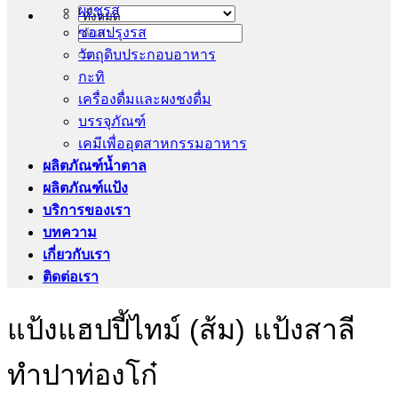
ผงชูรส
ซอสปรุงรส
ค้นหา:
วัตถุดิบประกอบอาหาร
กะทิ
เครื่องดื่มและผงชงดื่ม
บรรจุภัณฑ์
เคมีเพื่ออุตสาหกรรมอาหาร
ผลิตภัณฑ์น้ำตาล
ผลิตภัณฑ์แป้ง
บริการของเรา
บทความ
เกี่ยวกับเรา
ติดต่อเรา
แป้งแฮปปี้ไทม์ (ส้ม) แป้งสาลี
ทำปาท่องโก๋