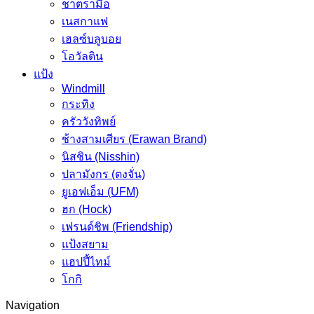
ชาตรามือ
เนสกาแฟ
เฮลซ์บลูบอย
โอวัลติน
แป้ง
Windmill
กระทิง
ครัววังทิพย์
ช้างสามเศียร (Erawan Brand)
นิสชิน (Nisshin)
ปลามังกร (ตงจั่น)
ยูเอฟเอ็ม (UFM)
ฮก (Hock)
เฟรนด์ชิพ (Friendship)
แป้งสยาม
แฮปปี้ไทม์
โกกิ
Navigation