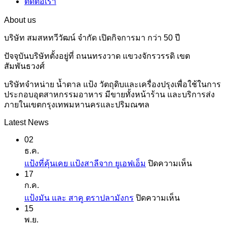
ติดต่อเรา
About us
บริษัท สมสหทวีวัฒน์ จำกัด เปิดกิจการมา กว่า 50 ปี
ปัจจุบันบริษัทตั้งอยู่ที่ ถนนทรงวาด แขวงจักรวรรดิ เขต
สัมพันธวงศ์
บริษัทจำหน่าย น้ำตาล แป้ง วัตถุดิบและเครื่องปรุงเพื่อใช้ในการ
ประกอบอุตสาหกรรมอาหาร มีขายทั้งหน้าร้าน และบริการส่ง
ภายในเขตกรุงเทพมหานครและปริมณฑล
Latest News
02
ธ.ค.
บน
แป้งที่คุ้นเคย แป้งสาลีจาก ยูเอฟเอ็ม
ปิดความเห็น
17
แป้ง
ก.ค.
ที่
บน
แป้งมัน และ สาคู ตราปลามังกร
ปิดความเห็น
คุ้น
15
แป้ง
เคย
พ.ย.
มัน
แป้ง