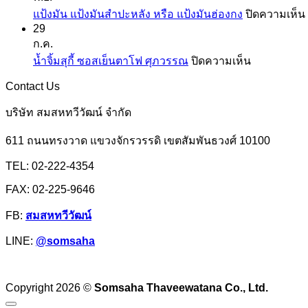
มัน
แป้ง
แป้งมัน แป้งมันสำปะหลัง หรือ แป้งมันฮ่องกง
ปิดความเห็น
และ
สาลี
29
สาคู
จาก
ก.ค.
ตรา
ยู
บน
น้ำจิ้มสุกี้ ซอสเย็นตาโฟ ศุภวรรณ
ปิดความเห็น
ปลา
เอฟ
น้ำ
Contact Us
มังกร
เอ็ม
จิ้ม
สุ
บริษัท สมสหทวีวัฒน์ จำกัด
กี้
611 ถนนทรงวาด แขวงจักรวรรดิ เขตสัมพันธวงศ์ 10100
ซอส
เย็นตาโฟ
TEL: 02-222-4354
ศุภ
FAX: 02-225-9646
วรรณ
FB:
สมสหทวีวัฒน์
LINE:
@somsaha
Copyright 2026 ©
Somsaha Thaveewatana Co., Ltd.