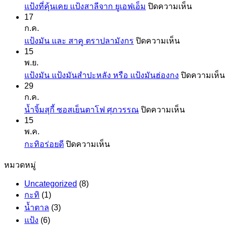
บน
แป้งที่คุ้นเคย แป้งสาลีจาก ยูเอฟเอ็ม
ปิดความเห็น
17
แป้ง
ก.ค.
ที่
บน
แป้งมัน และ สาคู ตราปลามังกร
ปิดความเห็น
คุ้น
15
แป้ง
เคย
พ.ย.
มัน
แป้ง
แป้งมัน แป้งมันสำปะหลัง หรือ แป้งมันฮ่องกง
ปิดความเห็น
และ
สาลี
29
สาคู
จาก
ก.ค.
ตรา
ยู
บน
น้ำจิ้มสุกี้ ซอสเย็นตาโฟ ศุภวรรณ
ปิดความเห็น
ปลา
เอฟ
15
น้ำ
มังกร
พ.ค.
เอ็ม
จิ้ม
บน
กะทิอร่อยดี
ปิดความเห็น
สุ
กะทิ
กี้
หมวดหมู่
อร่อย
ซอส
ดี
Uncategorized
(8)
เย็นตาโฟ
กะทิ
(1)
ศุภ
น้ำตาล
(3)
วรรณ
แป้ง
(6)