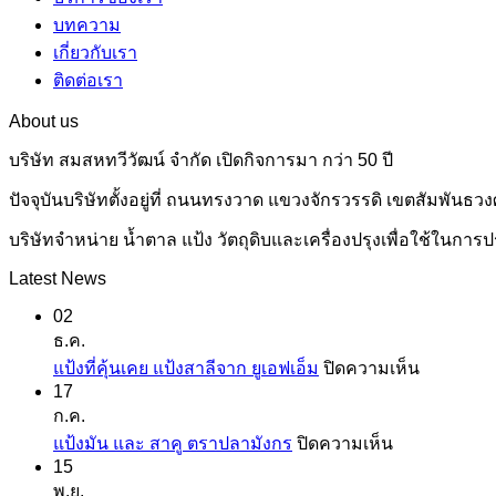
บทความ
เกี่ยวกับเรา
ติดต่อเรา
About us
บริษัท สมสหทวีวัฒน์ จำกัด เปิดกิจการมา กว่า 50 ปี
ปัจจุบันบริษัทตั้งอยู่ที่ ถนนทรงวาด แขวงจักรวรรดิ เขตสัมพันธวง
บริษัทจำหน่าย น้ำตาล แป้ง วัตถุดิบและเครื่องปรุงเพื่อใช้
Latest News
02
ธ.ค.
บน
แป้งที่คุ้นเคย แป้งสาลีจาก ยูเอฟเอ็ม
ปิดความเห็น
17
แป้ง
ก.ค.
ที่
บน
แป้งมัน และ สาคู ตราปลามังกร
ปิดความเห็น
คุ้น
15
แป้ง
เคย
พ.ย.