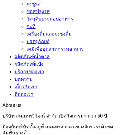
ผงชูรส
ซอสปรุงรส
วัตถุดิบประกอบอาหาร
กะทิ
เครื่องดื่มและผงชงดื่ม
บรรจุภัณฑ์
เคมีเพื่ออุตสาหกรรมอาหาร
ผลิตภัณฑ์น้ำตาล
ผลิตภัณฑ์แป้ง
บริการของเรา
บทความ
เกี่ยวกับเรา
ติดต่อเรา
About us
บริษัท สมสหทวีวัฒน์ จำกัด เปิดกิจการมา กว่า 50 ปี
ปัจจุบันบริษัทตั้งอยู่ที่ ถนนทรงวาด แขวงจักรวรรดิ เขต
สัมพันธวงศ์