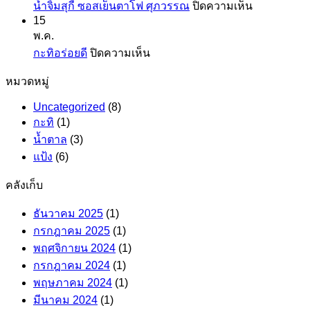
เอฟ
บน
น้ำจิ้มสุกี้ ซอสเย็นตาโฟ ศุภวรรณ
ปิดความเห็น
แป้ง
มังกร
เอ็ม
15
น้ำ
มัน
พ.ค.
จิ้ม
สำปะหลัง
บน
กะทิอร่อยดี
ปิดความเห็น
สุ
หรือ
กะทิ
กี้
แป้ง
หมวดหมู่
อร่อย
ซอส
มัน
ดี
Uncategorized
(8)
เย็นตาโฟ
ฮ่องกง
กะทิ
(1)
ศุภ
น้ำตาล
(3)
วรรณ
แป้ง
(6)
คลังเก็บ
ธันวาคม 2025
(1)
กรกฎาคม 2025
(1)
พฤศจิกายน 2024
(1)
กรกฎาคม 2024
(1)
พฤษภาคม 2024
(1)
มีนาคม 2024
(1)