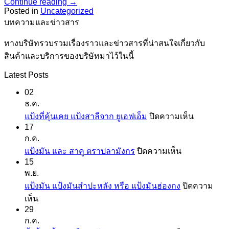
Continue reading
→
Posted in
Uncategorized
บทความและข่าวสาร
ทางบริษัทรวบรวมเรื่องราวและข่าวสารที่น่าสนใจเกี่ยวกับ
สินค้าและบริการของบริษัทมาไว้ในนี้
Latest Posts
02
ธ.ค.
บน
แป้งที่คุ้นเคย แป้งสาลีจาก ยูเอฟเอ็ม
ปิดความเห็น
17
แป้ง
ก.ค.
ที่
บน
แป้งมัน และ สาคู ตราปลามังกร
ปิดความเห็น
คุ้น
15
แป้ง
เคย
พ.ย.
มัน
แป้ง
แป้งมัน แป้งมันสำปะหลัง หรือ แป้งมันฮ่องกง
ปิดความ
และ
สาลี
บน
เห็น
สาคู
จาก
29
แป้ง
ตรา
ยู
ก.ค.
มัน
ปลา