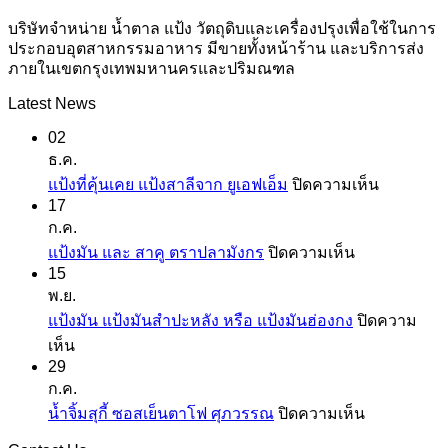
บริษัทจำหน่าย น้ำตาล แป้ง วัตถุดิบและเครื่องปรุงเพื่อใช้ในการ
ประกอบอุตสาหกรรมอาหาร มีขายทั้งหน้าร้าน และบริการส่ง
ภายในเขตกรุงเทพมหานครและปริมณฑล
Latest News
02
ธ.ค.
บน
แป้งที่คุ้นเคย แป้งสาลีจาก ยูเอฟเอ็ม
ปิดความเห็น
17
แป้ง
ก.ค.
ที่
บน
แป้งมัน และ สาคู ตราปลามังกร
ปิดความเห็น
คุ้น
15
แป้ง
เคย
พ.ย.
มัน
แป้ง
แป้งมัน แป้งมันสำปะหลัง หรือ แป้งมันฮ่องกง
ปิดความ
และ
สาลี
บน
เห็น
สาคู
จาก
29
แป้ง
ตรา
ยู
ก.ค.
มัน
ปลา
เอฟ
บน
น้ำจิ้มสุกี้ ซอสเย็นตาโฟ ศุภวรรณ
ปิดความเห็น
แป้ง
มังกร
เอ็ม
น้ำ
มัน