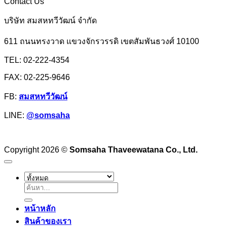
Contact Us
จิ้ม
สำปะหลัง
สุ
บริษัท สมสหทวีวัฒน์ จำกัด
หรือ
กี้
แป้ง
611 ถนนทรงวาด แขวงจักรวรรดิ เขตสัมพันธวงศ์ 10100
ซอส
มัน
เย็นตาโฟ
TEL: 02-222-4354
ฮ่องกง
ศุภ
FAX: 02-225-9646
วรรณ
FB:
สมสหทวีวัฒน์
LINE:
@somsaha
Copyright 2026 ©
Somsaha Thaveewatana Co., Ltd.
ค้นหา:
หน้าหลัก
สินค้าของเรา