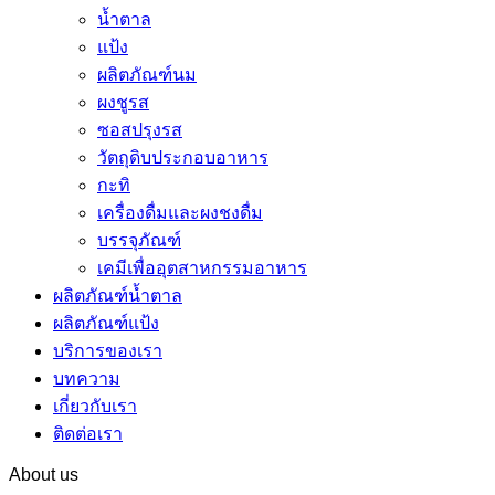
น้ำตาล
แป้ง
ผลิตภัณฑ์นม
ผงชูรส
ซอสปรุงรส
วัตถุดิบประกอบอาหาร
กะทิ
เครื่องดื่มและผงชงดื่ม
บรรจุภัณฑ์
เคมีเพื่ออุตสาหกรรมอาหาร
ผลิตภัณฑ์น้ำตาล
ผลิตภัณฑ์แป้ง
บริการของเรา
บทความ
เกี่ยวกับเรา
ติดต่อเรา
About us