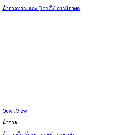
น้ำตาลทรายแดง (โอวทึ้ง) ตรามิตรผล
Quick View
น้ำตาล
น้ำตาลปี๊บ (น้ำตาลมะพร้าว) ตราผึ้ง