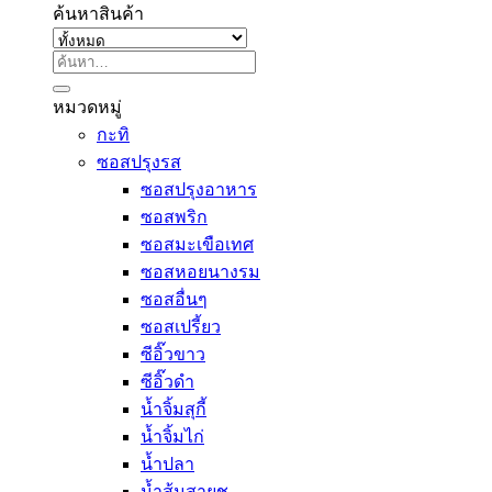
ค้นหาสินค้า
ค้นหา:
หมวดหมู่
กะทิ
ซอสปรุงรส
ซอสปรุงอาหาร
ซอสพริก
ซอสมะเขือเทศ
ซอสหอยนางรม
ซอสอื่นๆ
ซอสเปรี้ยว
ซีอิ๊วขาว
ซีอิ๊วดำ
น้ำจิ้มสุกี้
น้ำจิ้มไก่
น้ำปลา
น้ำส้มสายชู