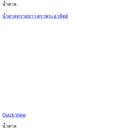
น้ำตาล
น้ำตาลทรายขาว ตราพระอาทิตย์
Quick View
น้ำตาล