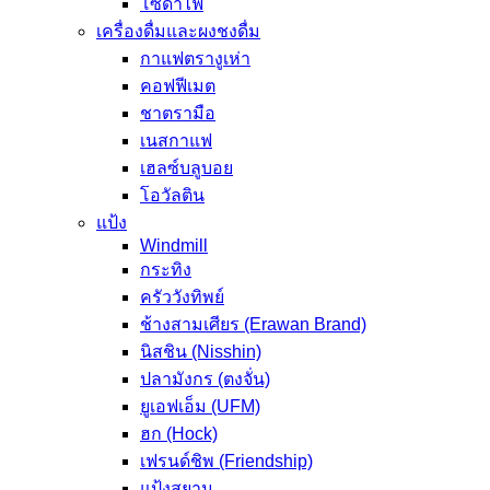
โซดาไฟ
เครื่องดื่มและผงชงดื่ม
กาแฟตรางูเห่า
คอฟฟีเมต
ชาตรามือ
เนสกาแฟ
เฮลซ์บลูบอย
โอวัลติน
แป้ง
Windmill
กระทิง
ครัววังทิพย์
ช้างสามเศียร (Erawan Brand)
นิสชิน (Nisshin)
ปลามังกร (ตงจั่น)
ยูเอฟเอ็ม (UFM)
ฮก (Hock)
เฟรนด์ชิพ (Friendship)
แป้งสยาม