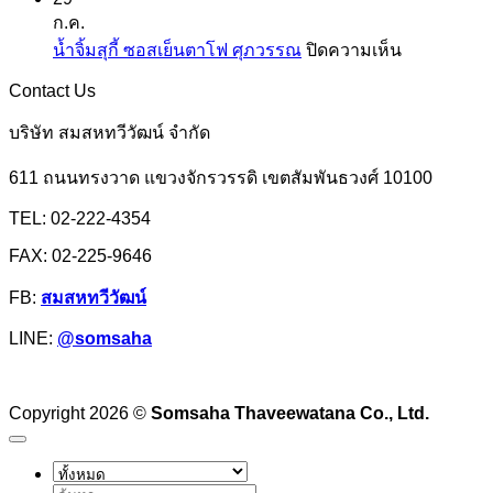
แป้ง
ตรา
ยู
ก.ค.
มัน
ปลา
เอฟ
บน
น้ำจิ้มสุกี้ ซอสเย็นตาโฟ ศุภวรรณ
ปิดความเห็น
แป้ง
มังกร
เอ็ม
น้ำ
มัน
Contact Us
จิ้ม
สำปะหลัง
สุ
บริษัท สมสหทวีวัฒน์ จำกัด
หรือ
กี้
แป้ง
611 ถนนทรงวาด แขวงจักรวรรดิ เขตสัมพันธวงศ์ 10100
ซอส
มัน
เย็นตาโฟ
TEL: 02-222-4354
ฮ่องกง
ศุภ
FAX: 02-225-9646
วรรณ
FB:
สมสหทวีวัฒน์
LINE:
@somsaha
Copyright 2026 ©
Somsaha Thaveewatana Co., Ltd.