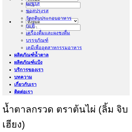
ผงชูรส
ค้นหา:
ซอสปรุงรส
วัตถุดิบประกอบอาหาร
กะทิ
ค้นหา:
เครื่องดื่มและผงชงดื่ม
บรรจุภัณฑ์
เคมีเพื่ออุตสาหกรรมอาหาร
ผลิตภัณฑ์น้ำตาล
ผลิตภัณฑ์แป้ง
บริการของเรา
บทความ
เกี่ยวกับเรา
ติดต่อเรา
น้ำตาลกรวด ตราต้นไผ่ (ลิ้ม จิบ
เฮียง)