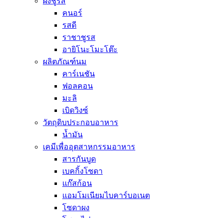
ผงชูรส
คนอร์
รสดี
ราชาชูรส
อายิโนะโมะโต๊ะ
ผลิตภัณฑ์นม
คาร์เนชัน
ฟอลคอน
มะลิ
เบิดวิงซ์
วัตถุดิบประกอบอาหาร
น้ำมัน
เคมีเพื่ออุตสาหกรรมอาหาร
สารกันบูด
เบคกิ้งโซดา
แก๊สก้อน
แอมโมเนียมไบคาร์บอเนต
โซดาผง