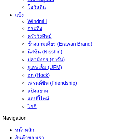
โอวัลติน
แป้ง
Windmill
กระทิง
ครัววังทิพย์
ช้างสามเศียร (Erawan Brand)
นิสชิน (Nisshin)
ปลามังกร (ตงจั่น)
ยูเอฟเอ็ม (UFM)
ฮก (Hock)
เฟรนด์ชิพ (Friendship)
แป้งสยาม
แฮปปี้ไทม์
โกกิ
Navigation
หน้าหลัก
สินค้าของเรา