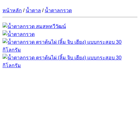
หน้าหลัก
/
น้ำตาล
/
น้ำตาลกรวด