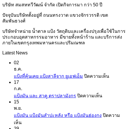
บริษัท สมสหทวีวัฒน์ จำกัด เปิดกิจการมา กว่า 50 ปี
ปัจจุบันบริษัทตั้งอยู่ที่ ถนนทรงวาด แขวงจักรวรรดิ เขต
สัมพันธวงศ์
บริษัทจำหน่าย น้ำตาล แป้ง วัตถุดิบและเครื่องปรุงเพื่อใช้ในการ
ประกอบอุตสาหกรรมอาหาร มีขายทั้งหน้าร้าน และบริการส่ง
ภายในเขตกรุงเทพมหานครและปริมณฑล
Latest News
02
ธ.ค.
บน
แป้งที่คุ้นเคย แป้งสาลีจาก ยูเอฟเอ็ม
ปิดความเห็น
17
แป้ง
ก.ค.
ที่
บน
แป้งมัน และ สาคู ตราปลามังกร
ปิดความเห็น
คุ้น
15
แป้ง
เคย
พ.ย.
มัน
แป้ง
แป้งมัน แป้งมันสำปะหลัง หรือ แป้งมันฮ่องกง
ปิดความ
และ
สาลี
บน
เห็น
สาคู
จาก
29