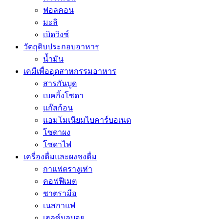
ฟอลคอน
มะลิ
เบิดวิงซ์
วัตถุดิบประกอบอาหาร
น้ำมัน
เคมีเพื่ออุตสาหกรรมอาหาร
สารกันบูด
เบคกิ้งโซดา
แก๊สก้อน
แอมโมเนียมไบคาร์บอเนต
โซดาผง
โซดาไฟ
เครื่องดื่มและผงชงดื่ม
กาแฟตรางูเห่า
คอฟฟีเมต
ชาตรามือ
เนสกาแฟ
เฮลซ์บลูบอย