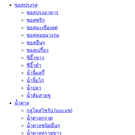
ซอสปรุงรส
ซอสปรุงอาหาร
ซอสพริก
ซอสมะเขือเทศ
ซอสหอยนางรม
ซอสอื่นๆ
ซอสเปรี้ยว
ซีอิ๊วขาว
ซีอิ๊วดำ
น้ำจิ้มสุกี้
น้ำจิ้มไก่
น้ำปลา
น้ำส้มสายชู
น้ำตาล
กลูโคสไซรัป (แบะแซ)
น้ำตาลกรวด
น้ำตาลชนิดอื่นๆ
น้ำตาลทรายขาว