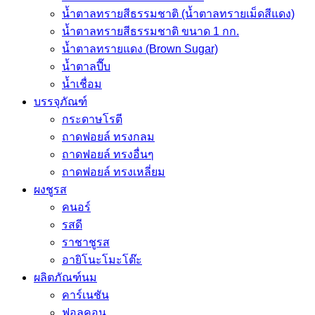
น้ำตาลทรายสีธรรมชาติ (น้ำตาลทรายเม็ดสีแดง)
น้ำตาลทรายสีธรรมชาติ ขนาด 1 กก.
น้ำตาลทรายแดง (Brown Sugar)
น้ำตาลปี๊บ
น้ำเชื่อม
บรรจุภัณฑ์
กระดาษโรตี
ถาดฟอยล์ ทรงกลม
ถาดฟอยล์ ทรงอื่นๆ
ถาดฟอยล์ ทรงเหลี่ยม
ผงชูรส
คนอร์
รสดี
ราชาชูรส
อายิโนะโมะโต๊ะ
ผลิตภัณฑ์นม
คาร์เนชัน
ฟอลคอน