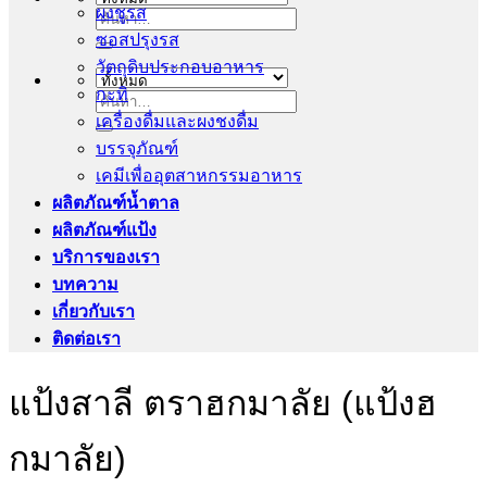
ผงชูรส
ค้นหา:
ซอสปรุงรส
วัตถุดิบประกอบอาหาร
กะทิ
ค้นหา:
เครื่องดื่มและผงชงดื่ม
บรรจุภัณฑ์
เคมีเพื่ออุตสาหกรรมอาหาร
ผลิตภัณฑ์น้ำตาล
ผลิตภัณฑ์แป้ง
บริการของเรา
บทความ
เกี่ยวกับเรา
ติดต่อเรา
แป้งสาลี ตราฮกมาลัย (แป้งฮ
กมาลัย)