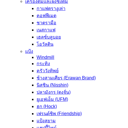
เครื่องดื่มและผงชงดื่ม
กาแฟตรางูเห่า
คอฟฟีเมต
ชาตรามือ
เนสกาแฟ
เฮลซ์บลูบอย
โอวัลติน
แป้ง
Windmill
กระทิง
ครัววังทิพย์
ช้างสามเศียร (Erawan Brand)
นิสชิน (Nisshin)
ปลามังกร (ตงจั่น)
ยูเอฟเอ็ม (UFM)
ฮก (Hock)
เฟรนด์ชิพ (Friendship)
แป้งสยาม
แฮปปี้ไทม์