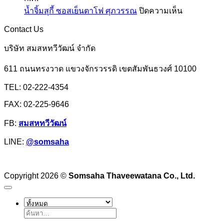
มัน
ปลา
เอฟ
บน
น้ำจิ้มสุกี้ ซอสเย็นตาโฟ ศุภวรรณ
ปิดความเห็น
แป้ง
มังกร
เอ็ม
น้ำ
มัน
Contact Us
จิ้ม
สำปะหลัง
สุ
บริษัท สมสหทวีวัฒน์ จำกัด
หรือ
กี้
แป้ง
611 ถนนทรงวาด แขวงจักรวรรดิ เขตสัมพันธวงศ์ 10100
ซอส
มัน
เย็นตาโฟ
TEL: 02-222-4354
ฮ่องกง
ศุภ
FAX: 02-225-9646
วรรณ
FB:
สมสหทวีวัฒน์
LINE:
@somsaha
Copyright 2026 ©
Somsaha Thaveewatana Co., Ltd.
ค้นหา: