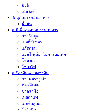
มะลิ
เบิดวิงซ์
วัตถุดิบประกอบอาหาร
น้ำมัน
เคมีเพื่ออุตสาหกรรมอาหาร
สารกันบูด
เบคกิ้งโซดา
แก๊สก้อน
แอมโมเนียมไบคาร์บอเนต
โซดาผง
โซดาไฟ
เครื่องดื่มและผงชงดื่ม
กาแฟตรางูเห่า
คอฟฟีเมต
ชาตรามือ
เนสกาแฟ
เฮลซ์บลูบอย
โอวัลติน