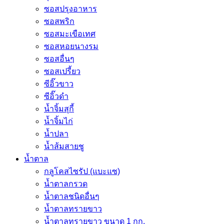
ซอสปรุงอาหาร
ซอสพริก
ซอสมะเขือเทศ
ซอสหอยนางรม
ซอสอื่นๆ
ซอสเปรี้ยว
ซีอิ๊วขาว
ซีอิ๊วดำ
น้ำจิ้มสุกี้
น้ำจิ้มไก่
น้ำปลา
น้ำส้มสายชู
น้ำตาล
กลูโคสไซรัป (แบะแซ)
น้ำตาลกรวด
น้ำตาลชนิดอื่นๆ
น้ำตาลทรายขาว
น้ำตาลทรายขาว ขนาด 1 กก.