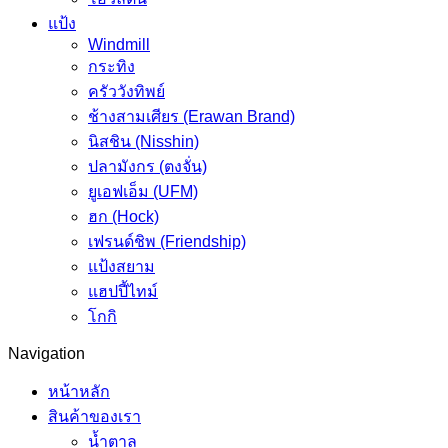
แป้ง
Windmill
กระทิง
ครัววังทิพย์
ช้างสามเศียร (Erawan Brand)
นิสชิน (Nisshin)
ปลามังกร (ตงจั่น)
ยูเอฟเอ็ม (UFM)
ฮก (Hock)
เฟรนด์ชิพ (Friendship)
แป้งสยาม
แฮปปี้ไทม์
โกกิ
Navigation
หน้าหลัก
สินค้าของเรา
น้ำตาล