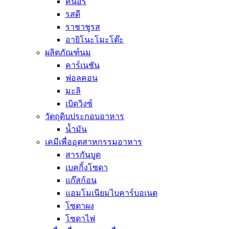
คนอร์
รสดี
ราชาชูรส
อายิโนะโมะโต๊ะ
ผลิตภัณฑ์นม
คาร์เนชัน
ฟอลคอน
มะลิ
เบิดวิงซ์
วัตถุดิบประกอบอาหาร
น้ำมัน
เคมีเพื่ออุตสาหกรรมอาหาร
สารกันบูด
เบคกิ้งโซดา
แก๊สก้อน
แอมโมเนียมไบคาร์บอเนต
โซดาผง
โซดาไฟ