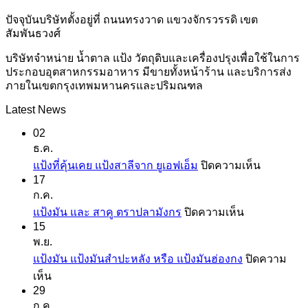
ปัจจุบันบริษัทตั้งอยู่ที่ ถนนทรงวาด แขวงจักรวรรดิ เขต
สัมพันธวงศ์
บริษัทจำหน่าย น้ำตาล แป้ง วัตถุดิบและเครื่องปรุงเพื่อใช้ในการ
ประกอบอุตสาหกรรมอาหาร มีขายทั้งหน้าร้าน และบริการส่ง
ภายในเขตกรุงเทพมหานครและปริมณฑล
Latest News
02
ธ.ค.
บน
แป้งที่คุ้นเคย แป้งสาลีจาก ยูเอฟเอ็ม
ปิดความเห็น
17
แป้ง
ก.ค.
ที่
บน
แป้งมัน และ สาคู ตราปลามังกร
ปิดความเห็น
คุ้น
15
แป้ง
เคย
พ.ย.
มัน
แป้ง
แป้งมัน แป้งมันสำปะหลัง หรือ แป้งมันฮ่องกง
ปิดความ
และ
สาลี
บน
เห็น
สาคู
จาก
29
แป้ง
ตรา
ยู
ก.ค.