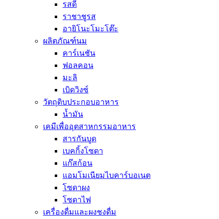
รสดี
ราชาชูรส
อายิโนะโมะโต๊ะ
ผลิตภัณฑ์นม
คาร์เนชัน
ฟอลคอน
มะลิ
เบิดวิงซ์
วัตถุดิบประกอบอาหาร
น้ำมัน
เคมีเพื่ออุตสาหกรรมอาหาร
สารกันบูด
เบคกิ้งโซดา
แก๊สก้อน
แอมโมเนียมไบคาร์บอเนต
โซดาผง
โซดาไฟ
เครื่องดื่มและผงชงดื่ม