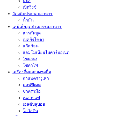
มะลิ
เบิดวิงซ์
วัตถุดิบประกอบอาหาร
น้ำมัน
เคมีเพื่ออุตสาหกรรมอาหาร
สารกันบูด
เบคกิ้งโซดา
แก๊สก้อน
แอมโมเนียมไบคาร์บอเนต
โซดาผง
โซดาไฟ
เครื่องดื่มและผงชงดื่ม
กาแฟตรางูเห่า
คอฟฟีเมต
ชาตรามือ
เนสกาแฟ
เฮลซ์บลูบอย
โอวัลติน