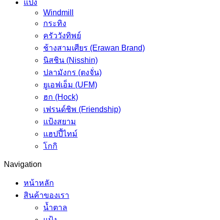
แป้ง
Windmill
กระทิง
ครัววังทิพย์
ช้างสามเศียร (Erawan Brand)
นิสชิน (Nisshin)
ปลามังกร (ตงจั่น)
ยูเอฟเอ็ม (UFM)
ฮก (Hock)
เฟรนด์ชิพ (Friendship)
แป้งสยาม
แฮปปี้ไทม์
โกกิ
Navigation
หน้าหลัก
สินค้าของเรา
น้ำตาล
แป้ง