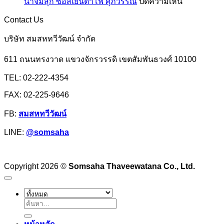
บน
น้ำจิ้มสุกี้ ซอสเย็นตาโฟ ศุภวรรณ
ปิดความเห็น
แป้ง
มังกร
เอ็ม
น้ำ
มัน
Contact Us
จิ้ม
สำปะหลัง
สุ
บริษัท สมสหทวีวัฒน์ จำกัด
หรือ
กี้
แป้ง
611 ถนนทรงวาด แขวงจักรวรรดิ เขตสัมพันธวงศ์ 10100
ซอส
มัน
เย็นตาโฟ
TEL: 02-222-4354
ฮ่องกง
ศุภ
FAX: 02-225-9646
วรรณ
FB:
สมสหทวีวัฒน์
LINE:
@somsaha
Copyright 2026 ©
Somsaha Thaveewatana Co., Ltd.
ค้นหา: