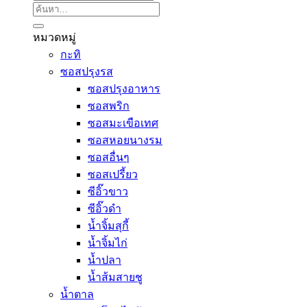
ค้นหา:
หมวดหมู่
กะทิ
ซอสปรุงรส
ซอสปรุงอาหาร
ซอสพริก
ซอสมะเขือเทศ
ซอสหอยนางรม
ซอสอื่นๆ
ซอสเปรี้ยว
ซีอิ๊วขาว
ซีอิ๊วดำ
น้ำจิ้มสุกี้
น้ำจิ้มไก่
น้ำปลา
น้ำส้มสายชู
น้ำตาล