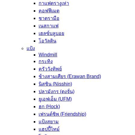
กาแฟตรางูเห่า
คอฟฟีเมต
ชาตรามือ
เนสกาแฟ
เฮลซ์บลูบอย
โอวัลติน
แป้ง
Windmill
กระทิง
ครัววังทิพย์
ช้างสามเศียร (Erawan Brand)
นิสชิน (Nisshin)
ปลามังกร (ตงจั่น)
ยูเอฟเอ็ม (UFM)
ฮก (Hock)
เฟรนด์ชิพ (Friendship)
แป้งสยาม
แฮปปี้ไทม์