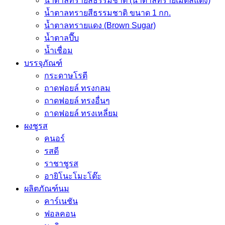
น้ำตาลทรายสีธรรมชาติ (น้ำตาลทรายเม็ดสีแดง)
น้ำตาลทรายสีธรรมชาติ ขนาด 1 กก.
น้ำตาลทรายแดง (Brown Sugar)
น้ำตาลปี๊บ
น้ำเชื่อม
บรรจุภัณฑ์
กระดาษโรตี
ถาดฟอยล์ ทรงกลม
ถาดฟอยล์ ทรงอื่นๆ
ถาดฟอยล์ ทรงเหลี่ยม
ผงชูรส
คนอร์
รสดี
ราชาชูรส
อายิโนะโมะโต๊ะ
ผลิตภัณฑ์นม
คาร์เนชัน
ฟอลคอน