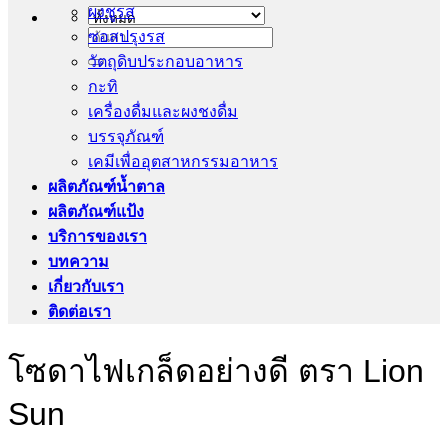
ผงชูรส
ซอสปรุงรส
ค้นหา:
วัตถุดิบประกอบอาหาร
กะทิ
เครื่องดื่มและผงชงดื่ม
บรรจุภัณฑ์
เคมีเพื่ออุตสาหกรรมอาหาร
ผลิตภัณฑ์น้ำตาล
ผลิตภัณฑ์แป้ง
บริการของเรา
บทความ
เกี่ยวกับเรา
ติดต่อเรา
โซดาไฟเกล็ดอย่างดี ตรา Lion
Sun