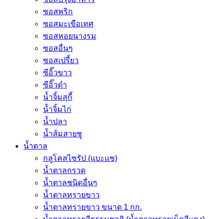
ซอสพริก
ซอสมะเขือเทศ
ซอสหอยนางรม
ซอสอื่นๆ
ซอสเปรี้ยว
ซีอิ๊วขาว
ซีอิ๊วดำ
น้ำจิ้มสุกี้
น้ำจิ้มไก่
น้ำปลา
น้ำส้มสายชู
น้ำตาล
กลูโคสไซรัป (แบะแซ)
น้ำตาลกรวด
น้ำตาลชนิดอื่นๆ
น้ำตาลทรายขาว
น้ำตาลทรายขาว ขนาด 1 กก.