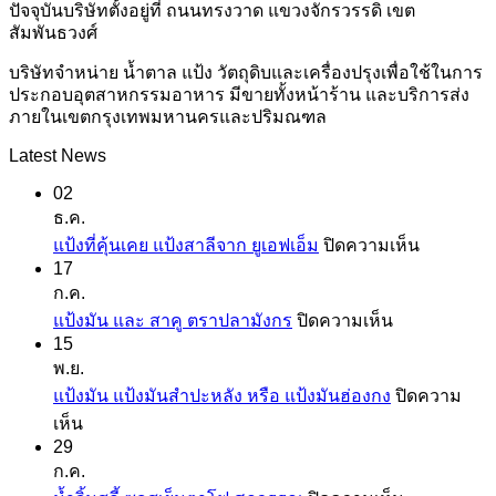
ปัจจุบันบริษัทตั้งอยู่ที่ ถนนทรงวาด แขวงจักรวรรดิ เขต
สัมพันธวงศ์
บริษัทจำหน่าย น้ำตาล แป้ง วัตถุดิบและเครื่องปรุงเพื่อใช้ในการ
ประกอบอุตสาหกรรมอาหาร มีขายทั้งหน้าร้าน และบริการส่ง
ภายในเขตกรุงเทพมหานครและปริมณฑล
Latest News
02
ธ.ค.
บน
แป้งที่คุ้นเคย แป้งสาลีจาก ยูเอฟเอ็ม
ปิดความเห็น
17
แป้ง
ก.ค.
ที่
บน
แป้งมัน และ สาคู ตราปลามังกร
ปิดความเห็น
คุ้น
15
แป้ง
เคย
พ.ย.
มัน
แป้ง
แป้งมัน แป้งมันสำปะหลัง หรือ แป้งมันฮ่องกง
ปิดความ
และ
สาลี
บน
เห็น
สาคู
จาก
29
แป้ง
ตรา
ยู
ก.ค.
มัน
ปลา
เอฟ